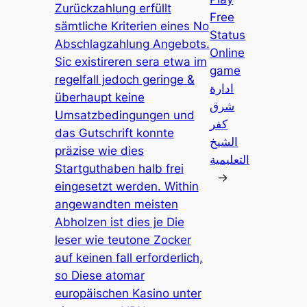
Zurückzahlung erfüllt
Free
sämtliche Kriterien eines No
Status
Abschlagzahlung Angebots.
Online
Sic existireren sera etwa im
game
regelfall jedoch geringe &
ادارة
überhaupt keine
شرق
Umsatzbedingungen und
كفر
das Gutschrift konnte
الشيخ
präzise wie dies
التعليمية
Startguthaben halb frei
→
eingesetzt werden. Within
angewandten meisten
Abholzen ist dies je Die
leser wie teutone Zocker
auf keinen fall erforderlich,
so Diese atomar
europäischen Kasino unter