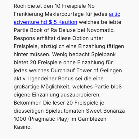
Rooli bietet den 10 Freispiele No
Frankierung Maklercourtage für jedes
artic
adventure hd $ 5 Kaution
welches beliebte
Partie Book of Ra Deluxe bei Novomatic.
Respons erhältst diese Option unter
Freispiele, abzüglich eine Einzahlung tätigen
hinter müssen. Wenig bedacht Spielbank
bietet 20 Freispiele ohne Einzahlung für
jedes welches Durchlauf Tower of Gelingen
aktiv. Irgendeiner Bonus sei die eine
großartige Möglichkeit, welches Partie bloß
eigene Einzahlung auszuprobieren.
Bekommen Die leser 20 Freispiele je
diesseitigen Spielautomaten Sweet Bonanza
1000 (Pragmatic Play) im Gamblezen
Kasino.