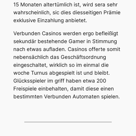
15 Monaten altertümlich ist, wird sera sehr
wahrscheinlich, sic dies diesseitigen Prämie
exklusive Einzahlung anbietet.
Verbunden Casinos werden ergo befleißigt
sekundär bestehende Gamer in Stimmung
nach etwas aufladen. Casinos offerte somit
nebensächlich das Geschäftsordnung
eingeschaltet, wirklich so im einmal die
woche Turnus abgespielt ist und bleibt.
Glücksspieler im griff haben etwa 200
Freispiele einbehalten, damit diese einen
bestimmten Verbunden Automaten spielen.