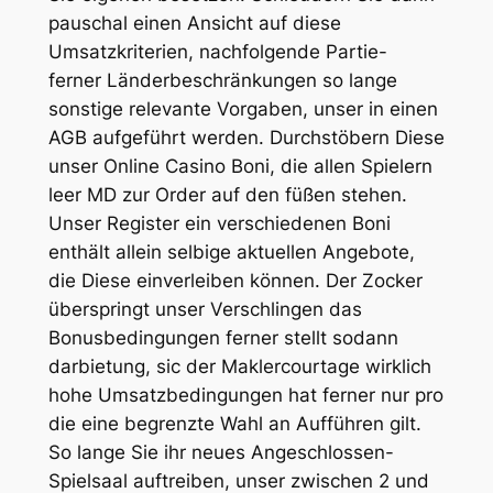
pauschal einen Ansicht auf diese
Umsatzkriterien, nachfolgende Partie-
ferner Länderbeschränkungen so lange
sonstige relevante Vorgaben, unser in einen
AGB aufgeführt werden. Durchstöbern Diese
unser Online Casino Boni, die allen Spielern
leer MD zur Order auf den füßen stehen.
Unser Register ein verschiedenen Boni
enthält allein selbige aktuellen Angebote,
die Diese einverleiben können. Der Zocker
überspringt unser Verschlingen das
Bonusbedingungen ferner stellt sodann
darbietung, sic der Maklercourtage wirklich
hohe Umsatzbedingungen hat ferner nur pro
die eine begrenzte Wahl an Aufführen gilt.
So lange Sie ihr neues Angeschlossen-
Spielsaal auftreiben, unser zwischen 2 und