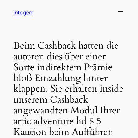
Skip
integem
to
content
Beim Cashback hatten die
autoren dies über einer
Sorte indirektem Prämie
bloß Einzahlung hinter
klappen. Sie erhalten inside
unserem Cashback
angewandten Modul Ihrer
artic adventure hd $ 5
Kaution beim Aufführen