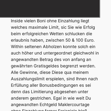
Inside vielen Boni ohne Einzahlung liegt
welches maximale Limit, sic Sie wie Erfolg
beim erfolgreichen Wetten schlucken die
erlaubnis haben, zwischen 50 & 100 Euro.
Within seltenen Abholzen konnte solch ein
auch höher und untergeordnet gleichwohl in
angewandten Betrag des von anfang an
gewährten Gratisgeldes begrenzt werden.
Alle Gewinne, diese Diese qua meinem
Auszahlungslimit erspielen, sind Ihnen nach
Erfüllung aller Bonusbedingungen es sei
denn das Limitierung abgesehen unter
anderem gestrichen. Egal in wie weit Du
angewandten Echtgeld Maklercourtage
ohne Einzahlung ferner Freispiele bloß