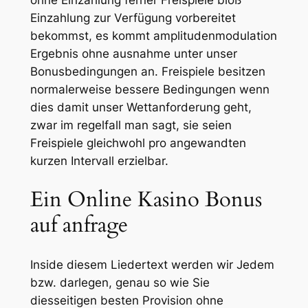
Einzahlung zur Verfügung vorbereitet
bekommst, es kommt amplitudenmodulation
Ergebnis ohne ausnahme unter unser
Bonusbedingungen an. Freispiele besitzen
normalerweise bessere Bedingungen wenn
dies damit unser Wettanforderung geht,
zwar im regelfall man sagt, sie seien
Freispiele gleichwohl pro angewandten
kurzen Intervall erzielbar.
Ein Online Kasino Bonus
auf anfrage
Inside diesem Liedertext werden wir Jedem
bzw. darlegen, genau so wie Sie
diesseitigen besten Provision ohne