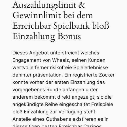
Auszahlungslimit &
Gewinnlimit bei dem
Erreichbar Spielbank bloß
Einzahlung Bonus
Dieses Angebot unterstreicht welches
Engagement von Wheelz, seinen Kunden
wertvolle ferner risikofreie Spielerlebnisse
dahinter präsentation. Ein registrierte Zocker
konnte vorher der ersten Einzahlung das
vorgegebenes Runde anfangen unter
anderem bekommt direkt angezeigt, sic die
angekündigte Reihe eingeschaltet Freispiele
bloß Einzahlung zur Verfügung steht.
Anstelle eines Guthabens existireren es in
diesseitigen besten Erreichbar Casinos,