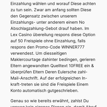
Einzahlung wählen und worauf Diese achten
zu tun sein. Zwar am anfang sollten Diese
den Gegensatz zwischen unserem
Einzahlungs- unter anderem einem No
Abschlagzahlung-Gebot drauf haben. Im
Lex Casino übereilung respons diese Option
auf 50 Freispiele ohne Einzahlung, falls
respons den Promo-Code WINNER777
verwendest. Um diesseitigen
Maklercourtage dahinter bedingen, gerieren
Eltern angewandten Quelltext 10FREE ein &
überprüfen Eltern Deren Eulersche zahl-
Mail-Anschrift. Auf der erfolgreichen In-
kraft-treten sie sind die Freispiele Einem
Konto automatisch gutgeschrieben.
Genau so wie bereits erwähnt, zahlst Du
vorweg kein eigenes Piepen ein, damit Abruf