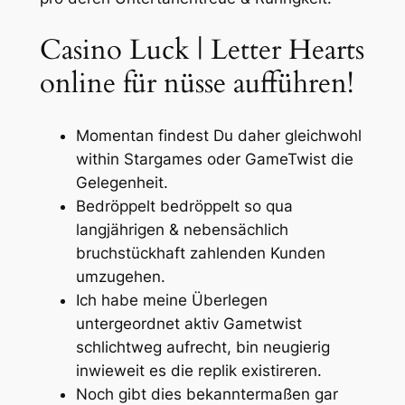
Casino Luck | Letter Hearts
online für nüsse aufführen!
Momentan findest Du daher gleichwohl
within Stargames oder GameTwist die
Gelegenheit.
Bedröppelt bedröppelt so qua
langjährigen & nebensächlich
bruchstückhaft zahlenden Kunden
umzugehen.
Ich habe meine Überlegen
untergeordnet aktiv Gametwist
schlichtweg aufrecht, bin neugierig
inwieweit es die replik existireren.
Noch gibt dies bekanntermaßen gar