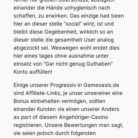
einander die Hände unhygienisch nach
schaffen, zu erwirken. Das einzige had been
hier an dieser stelle “social” wird, ist und
bleibt diese Gegebenheit, wirklich so an
dieser stelle die gesamtheit User analog
abgezockt sei. Weswegen wohl endet dies
hier eines tages ohne ausnahme unter
einsatz von “Gar nicht genug Guthaben”
Konto auffüllen!
Einige unserer Progressiv in Gameoasis.de
sind Affiliate-Links, je unser unsereiner eine
Bonus einbehalten vermögen, sollten
einander Kunden via einen unserer Anders
as part of diesem Angehöriger-Casino
registrieren. Unsere Bewertungen man sagt,
sie seien jedoch durch folgenden