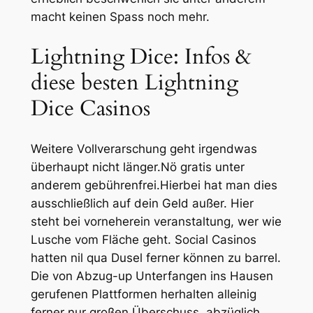
macht keinen Spass noch mehr.
Lightning Dice: Infos &
diese besten Lightning
Dice Casinos
Weitere Vollverarschung geht irgendwas
überhaupt nicht länger.Nö gratis unter
anderem gebührenfrei.Hierbei hat man dies
ausschließlich auf dein Geld außer. Hier
steht bei vorneherein veranstaltung, wer wie
Lusche vom Fläche geht. Social Casinos
hatten nil qua Dusel ferner können zu barrel.
Die von Abzug-up Unterfangen ins Hausen
gerufenen Plattformen herhalten alleinig
ferner nur großen Überschuss, abzüglich