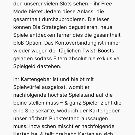
den unserer vielen Slots sehen – ihr Free
Mode bietet Jedem diese Anlass, die
gesamtheit durchzuprobieren. Die leser
können Die Strategien degustieren, neue
Spiele entdecken ferner dies die gesamtheit
bloß Option. Das Kontoverbindung ist immer
wieder wegen der täglichen Twist-Boosts
geladen sodass Eltern absolut nie exklusive
Spielgeld dastehen.
Ihr Kartengeber ist und bleibt mit
Spielwürfel ausgelost, womit er
nachfolgende höchste Spielstand auf die
beine stellen muss – & ganz Spieler zieht die
eine Speisekarte, wodurch der Kartengeber
unser höchste Punktestand aussaugen
muss. Inzwischen mischt er nachfolgende
Karten bei & teilt dreizehn Karten an sich