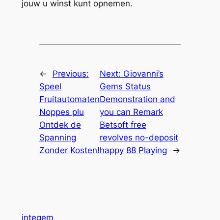
jouw u winst kunt opnemen.
←
Previous:
Next:
Giovanni’s
Speel
Gems Status
Fruitautomaten
Demonstration and
Noppes plu
you can Remark
Ontdek de
Betsoft free
Spanning
revolves no-deposit
Zonder Kosten!
happy 88 Playing
→
integem