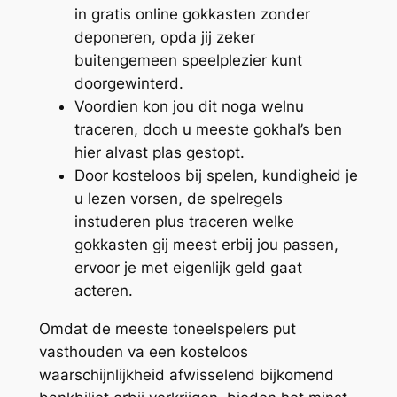
in gratis online gokkasten zonder
deponeren, opda jij zeker
buitengemeen speelplezier kunt
doorgewinterd.
Voordien kon jou dit noga welnu
traceren, doch u meeste gokhal’s ben
hier alvast plas gestopt.
Door kosteloos bij spelen, kundigheid je
u lezen vorsen, de spelregels
instuderen plus traceren welke
gokkasten gij meest erbij jou passen,
ervoor je met eigenlijk geld gaat
acteren.
Omdat de meeste toneelspelers put
vasthouden va een kosteloos
waarschijnlijkheid afwisselend bijkomend