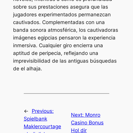
sobre sus prestaciones asegura que las
jugadores experimentados permanezcan
cautivados. Complementadas con una
banda sonora atmosférica, los cautivadoras
imágenes egipcias pensaron la experiencia
inmersiva. Cualquier giro encierra una
aptitud de peripecia, reflejando una
imprevisibilidad de las antiguas búsquedas
de el alhaja.
←
Previous:
Next:
Monro
Spielbank
Casino Bonus
Maklercourtage
Hol dir