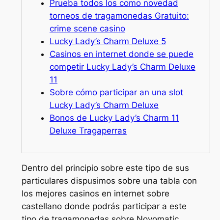
Prueba todos los como novedad
torneos de tragamonedas Gratuito:
crime scene casino
Lucky Lady’s Charm Deluxe 5
Casinos en internet donde se puede
competir Lucky Lady’s Charm Deluxe
11
Sobre cómo participar an una slot
Lucky Lady’s Charm Deluxe
Bonos de Lucky Lady’s Charm 11
Deluxe Tragaperras
Dentro del principio sobre este tipo de sus
particulares dispusimos sobre una tabla con
los mejores casinos en internet sobre
castellano donde podrás participar a este
tipo de tragamonedas sobre Novomatic.