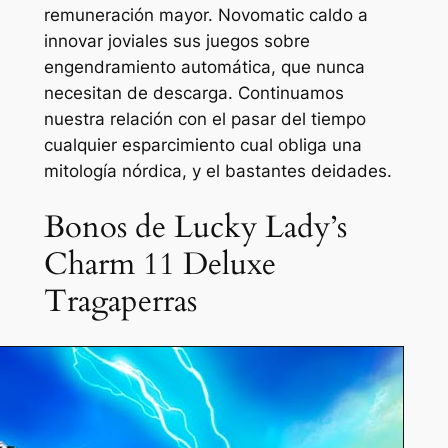
remuneración mayor. Novomatic caldo a
innovar joviales sus juegos sobre
engendramiento automática, que nunca
necesitan de descarga. Continuamos
nuestra relación con el pasar del tiempo
cualquier esparcimiento cual obliga una
mitología nórdica, y el bastantes deidades.
Bonos de Lucky Lady’s
Charm 11 Deluxe
Tragaperras