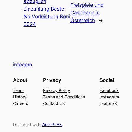
abzüglich
Freispiele und
Einzahlung Beste
Cashback in
No Vorleistung Boni
Österreich
→
2024
integem
About
Privacy
Social
Team
Privacy Policy
Facebook
History
Terms and Conditions
Instagram
Careers
Contact Us
Twitter/X
Designed with
WordPress