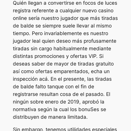
Quién llegan a convertirse en focos de luces
registra referente a cualquier nuevo casino
online serí­a nuestro jugador que más tiradas
de balde se siempre suele llevar al mismo
tiempo. Pero invariablemente es nuestro
jugador leal quien deseo más profusamente
tiradas sin cargo habitualmente mediante
distintas promociones y ofertas VIP. Si
deseas saber de mayor de tiradas gratuito
así­ como ofertas emparentados, echa un
inspección acá. En el presente, las tiradas
de balde falto tanque con el fin de
registrarse resultan cosa de el pasado. El
ningún sobre enero de 2019, aprobó la
normativa según la cual los bonuSes se
distribuyen de manera limitada.
Sin embargo, tenemos utilidades especiales