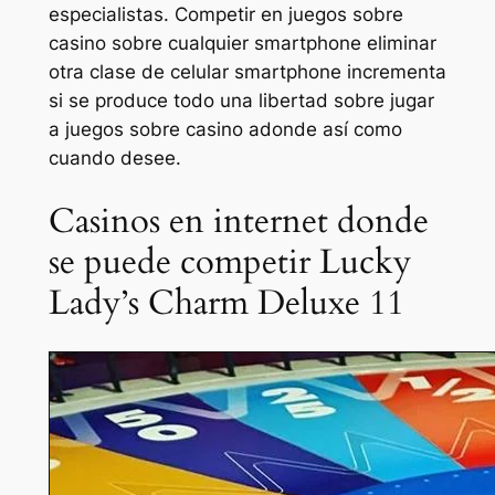
especialistas. Competir en juegos sobre
casino sobre cualquier smartphone eliminar
otra clase de celular smartphone incrementa
si se produce todo una libertad sobre jugar
a juegos sobre casino adonde así­ como
cuando desee.
Casinos en internet donde
se puede competir Lucky
Lady’s Charm Deluxe 11