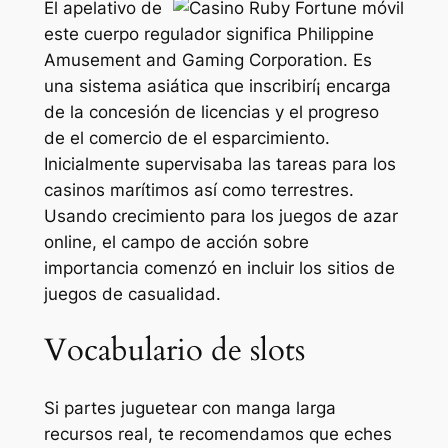
El apelativo de
este cuerpo regulador significa Philippine
Amusement and Gaming Corporation. Es
una sistema asiática que inscribirí¡ encarga
de la concesión de licencias y el progreso
de el comercio de el esparcimiento.
Inicialmente supervisaba las tareas para los
casinos marítimos así­ como terrestres.
Usando crecimiento para los juegos de azar
online, el campo de acción sobre
importancia comenzó en incluir los sitios de
juegos de casualidad.
Vocabulario de slots
Si partes juguetear con manga larga
recursos real, te recomendamos que eches