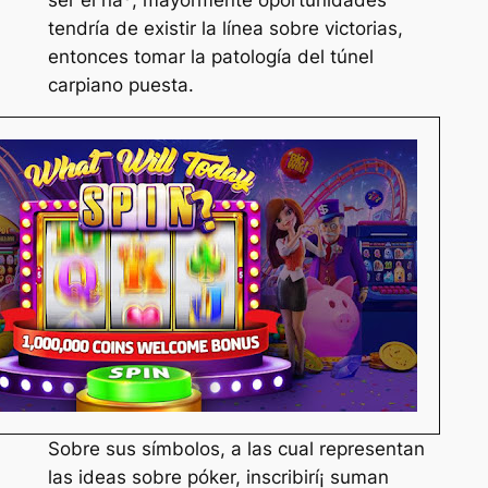
tendría de existir la línea sobre victorias,
entonces tomar la patologí­a del túnel
carpiano puesta.
Sobre sus símbolos, a las cual representan
las ideas sobre póker, inscribirí¡ suman