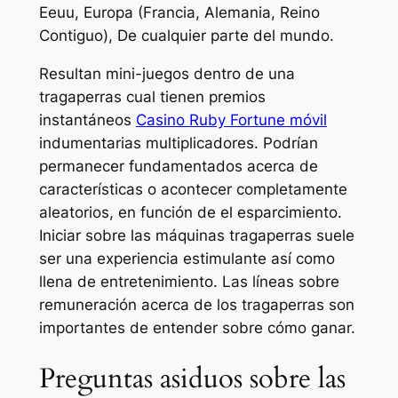
Eeuu, Europa (Francia, Alemania, Reino
Contiguo), De cualquier parte del mundo.
Resultan mini-juegos dentro de una
tragaperras cual tienen premios
instantáneos
Casino Ruby Fortune móvil
indumentarias multiplicadores. Podrían
permanecer fundamentados acerca de
características o acontecer completamente
aleatorios, en función de el esparcimiento.
Iniciar sobre las máquinas tragaperras suele
ser una experiencia estimulante así­ como
llena de entretenimiento. Las líneas sobre
remuneración acerca de los tragaperras son
importantes de entender sobre cómo ganar.
Preguntas asiduos sobre las