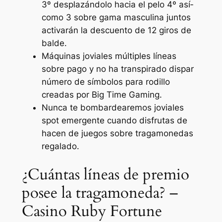
3º desplazándolo hacia el pelo 4º así­
como 3 sobre gama masculina juntos
activarán la descuento de 12 giros de
balde.
Máquinas joviales múltiples líneas
sobre pago y no ha transpirado dispar
número de símbolos para rodillo
creadas por Big Time Gaming.
Nunca te bombardearemos joviales
spot emergente cuando disfrutas de
hacen de juegos sobre tragamonedas
regalado.
¿Cuántas líneas de premio
posee la tragamoneda? –
Casino Ruby Fortune