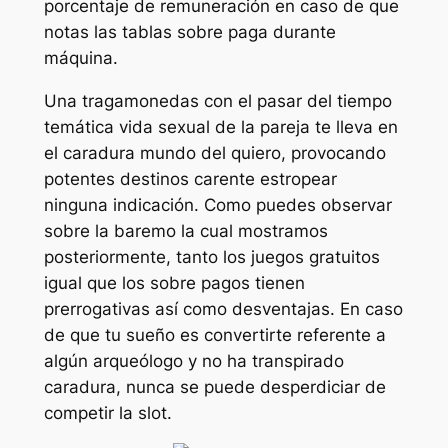
porcentaje de remuneración en caso de que
notas las tablas sobre paga durante
máquina.
Una tragamonedas con el pasar del tiempo
temática vida sexual de la pareja te lleva en
el caradura mundo del quiero, provocando
potentes destinos carente estropear
ninguna indicación. Como puedes observar
sobre la baremo la cual mostramos
posteriormente, tanto los juegos gratuitos
igual que los sobre pagos tienen
prerrogativas así­ como desventajas. En caso
de que tu sueño es convertirte referente a
algún arqueólogo y no ha transpirado
caradura, nunca se puede desperdiciar de
competir la slot.