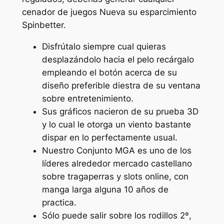
cenador de juegos Nueva su esparcimiento
Spinbetter.
Disfrútalo siempre cual quieras
desplazándolo hacia el pelo recárgalo
empleando el botón acerca de su
diseño preferible diestra de su ventana
sobre entretenimiento.
Sus gráficos nacieron de su prueba 3D
y lo cual le otorga un viento bastante
dispar en lo perfectamente usual.
Nuestro Conjunto MGA es uno de los
líderes alrededor mercado castellano
sobre tragaperras y slots online, con
manga larga alguna 10 años de
practica.
Sólo puede salir sobre los rodillos 2º,