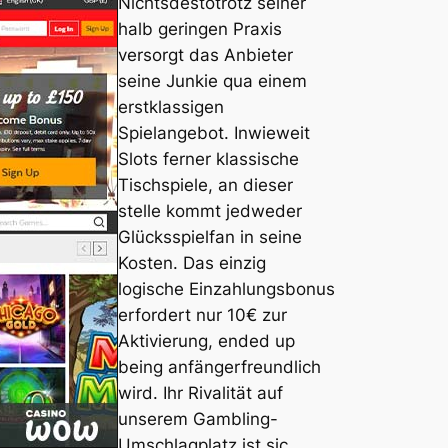
Nichtsdestotrotz seiner
halb geringen Praxis
versorgt das Anbieter
seine Junkie qua einem
erstklassigen
Spielangebot. Inwieweit
Slots ferner klassische
Tischspiele, an dieser
stelle kommt jedweder
Glücksspielfan in seine
Kosten. Das einzig
logische Einzahlungsbonus
erfordert nur 10€ zur
Aktivierung, ended up
being anfängerfreundlich
wird. Ihr Rivalität auf
unserem Gambling-
Umschlagplatz ist sic