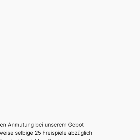
inen Anmutung bei unserem Gebot
e weise selbige 25 Freispiele abzüglich