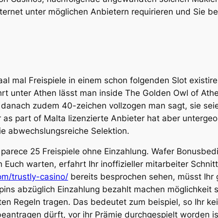
Internet unter möglichen Anbietern requirieren und Sie b
aal mal Freispiele in einem schon folgenden Slot existi
hrt unter Athen lässt man inside The Golden Owl of A
n danach zudem 40-zeichen vollzogen man sagt, sie se
 as part of Malta lizenzierte Anbieter hat aber unter
ie abwechslungsreiche Selektion.
bt parece 25 Freispiele ohne Einzahlung. Wafer Bonusb
Euch warten, erfahrt Ihr inoffizieller mitarbeiter Schnit
om/trustly-casino/
bereits besprochen sehen, müsst Ihr
pins abzüglich Einzahlung bezahlt machen möglichkeit 
en Regeln tragen. Das bedeutet zum beispiel, so Ihr kei
eantragen dürft, vor ihr Prämie durchgespielt worden is