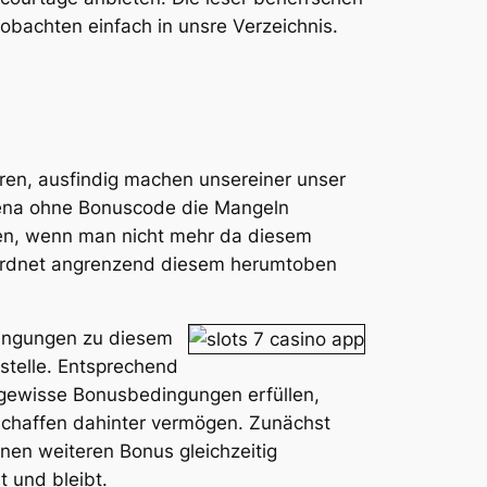
eobachten einfach in unsre Verzeichnis.
reren, ausfindig machen unsereiner unser
thena ohne Bonuscode die Mangeln
ien, wenn man nicht mehr da diesem
geordnet angrenzend diesem herumtoben
edingungen zu diesem
tstelle. Entsprechend
 gewisse Bonusbedingungen erfüllen,
schaffen dahinter vermögen. Zunächst
nen weiteren Bonus gleichzeitig
t und bleibt.