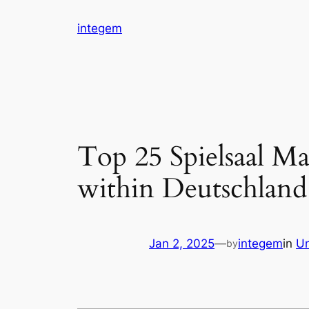
Skip
integem
to
content
Top 25 Spielsaal M
within Deutschland
Jan 2, 2025
—
integem
in
Un
by