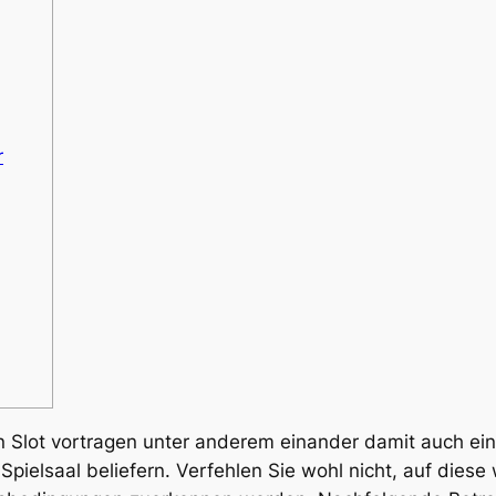
r
 Slot vortragen unter anderem einander damit auch e
et Spielsaal beliefern. Verfehlen Sie wohl nicht, auf dies