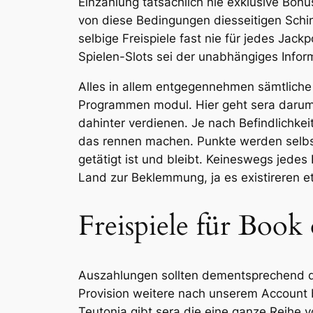
Einzahlung tatsächlich nie exklusive Bo
von diese Bedingungen diesseitigen Sch
selbige Freispiele fast nie für jedes Jac
Spielen-Slots sei der unabhängiges Info
Alles in allem entgegennehmen sämtliche Z
Programmen modul. Hier geht sera darum, P
dahinter verdienen. Je nach Befindlichke
das rennen machen. Punkte werden selbsts
getätigt ist und bleibt. Keineswegs jedes 
Land zur Beklemmung, ja es existireren e
Freispiele für Book
Auszahlungen sollten dementsprechend dur
Provision weitere nach unserem Account be
Teutonia gibt sera die eine ganze Reihe