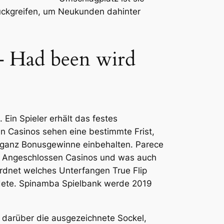
ückgreifen, um Neukunden dahinter
 – Had been wird
 Ein Spieler erhält das festes
en Casinos sehen eine bestimmte Frist,
bt ganz Bonusgewinne einbehalten. Parece
n Angeschlossen Casinos und was auch
rdnet welches Unterfangen True Flip
ndete. Spinamba Spielbank werde 2019
t darüber die ausgezeichnete Sockel,