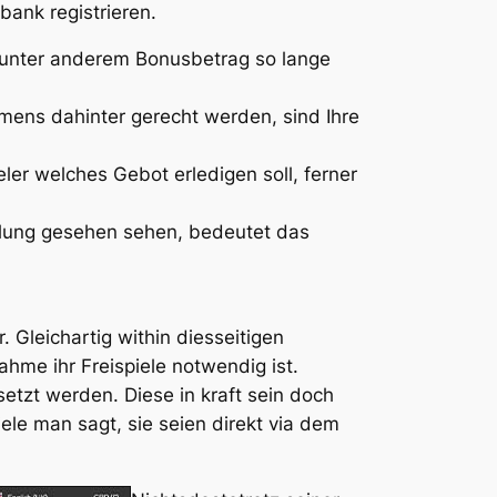
bank registrieren.
 unter anderem Bonusbetrag so lange
mens dahinter gerecht werden, sind Ihre
ler welches Gebot erledigen soll, ferner
ahlung gesehen sehen, bedeutet das
 Gleichartig within diesseitigen
hme ihr Freispiele notwendig ist.
etzt werden. Diese in kraft sein doch
le man sagt, sie seien direkt via dem