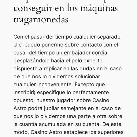
conseguir en los máquinas
tragamonedas
Con el pasar del tiempo cualquier separado
clic, puedo ponerme sobre contacto con el
pasar del tiempo un embajador cordial
desplazándolo hacia el pelo experto
dispuesto a replicar en las dudas en el caso
de que nos lo olvidemos solucionar
cualquier inconveniente. Excepto que
inscribirí¡ especifique lo perfectamente
opuesto, nuestro jugador sobre Casino
Astro podrá jubilar semejante en el caso de
que nos lo olvidemos una parte a otra sobre
la cuantía acumulada en su cuenta. De este
modo, Casino Astro establece los superiores