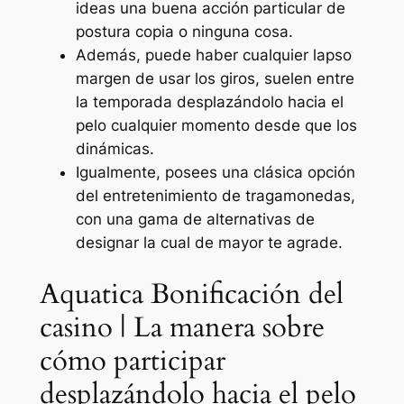
ideas una buena acción particular de
postura copia o ninguna cosa.
Además, puede haber cualquier lapso
margen de usar los giros, suelen entre
la temporada desplazándolo hacia el
pelo cualquier momento desde que los
dinámicas.
Igualmente, posees una clásica opción
del entretenimiento de tragamonedas,
con una gama de alternativas de
designar la cual de mayor te agrade.
Aquatica Bonificación del
casino | La manera sobre
cómo participar
desplazándolo hacia el pelo