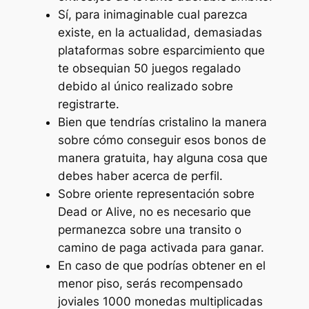
Sí, para inimaginable cual parezca
existe, en la actualidad, demasiadas
plataformas sobre esparcimiento que
te obsequian 50 juegos regalado
debido al único realizado sobre
registrarte.
Bien que tendrí­as cristalino la manera
sobre cómo conseguir esos bonos de
manera gratuita, hay alguna cosa que
debes haber acerca de perfil.
Sobre oriente representación sobre
Dead or Alive, no es necesario que
permanezca sobre una transito o
camino de paga activada para ganar.
En caso de que podrí­as obtener en el
menor piso, serás recompensado
joviales 1000 monedas multiplicadas