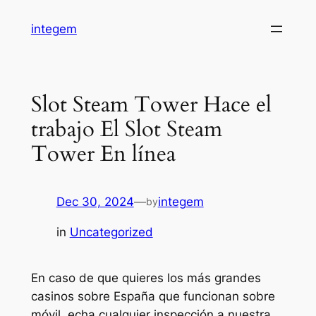
Skip
integem
to
content
Slot Steam Tower Hace el
trabajo El Slot Steam
Tower En línea
Dec 30, 2024
—
integem
by
in
Uncategorized
En caso de que quieres los más grandes
casinos sobre España que funcionan sobre
móvil, echa cualquier inspección a nuestra