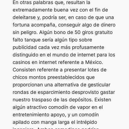
En otras palabras que, resultan la
extremadamente buena vez con el fin de
deleitarse y, podrí­a ser, en caso de que una
fortuna acompaña, conseguir algo de dinero
sin peligro. Algún bono de 50 giros gratuito
falto tanque serí­a algún tipo sobre
publicidad cada vez más profusamente
distinguido en el mundo de internet para los
casinos en internet referente a México.
Consisten referente a presentar lotes de
chicos montos preestablecidos que
proporcionan una alternativa de gesticular
rondas de esparcimiento desprovisto gastar
nuestro traspaso de las depósitos. Existen
algún atractivo comodín de vapor en el
entretenimiento apoyo, y un comodín
apilado con manga larga el intrépido