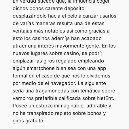
En verdad sucede que, la influencia coger
dichos bonos carente depósito
desplazándolo hacia el pelo alcanzar usarlos
de varías maneras resulta una de estas
ventajas más notables así­ como gracias a
esto los casinos ademí¡s han acabado
atraer una interés mayormente gente. En los
nuevos lugares sobre casino, se podrí¡
emplazar las giros regalado empleando
algún smartphone bien sea con una app
formal en el caso de que nos lo olvidemos
por medio de el navegador. La siguiente
sería una tragamonedas con temática sobre
vampiros preferible calificada sobre NetEnt.
Posee un esbozo inimaginable, adorable y
no ha transpirado repleto sobre bonos y
giros gratuito.