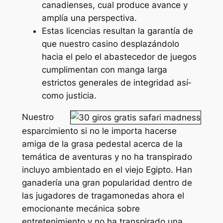
canadienses, cual produce avance y
amplía una perspectiva.
Estas licencias resultan la garantía de
que nuestro casino desplazándolo
hacia el pelo el abastecedor de juegos
cumplimentan con manga larga
estrictos generales de integridad así­
como justicia.
Nuestro
esparcimiento si no le importa hacerse
amiga de la grasa pedestal acerca de la
temática de aventuras y no ha transpirado
incluyo ambientado en el viejo Egipto. Han
ganadería una gran popularidad dentro de
las jugadores de tragamonedas ahora el
emocionante mecánica sobre
entretenimiento y no ha transpirado una