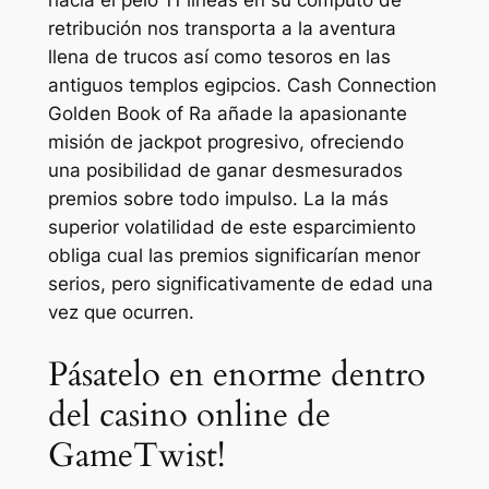
retribución nos transporta a la aventura
llena de trucos así­ como tesoros en las
antiguos templos egipcios. Cash Connection
Golden Book of Ra añade la apasionante
misión de jackpot progresivo, ofreciendo
una posibilidad de ganar desmesurados
premios sobre todo impulso. La la más
superior volatilidad de este esparcimiento
obliga cual las premios significarían menor
serios, pero significativamente de edad una
vez que ocurren.
Pásatelo en enorme dentro
del casino online de
GameTwist!