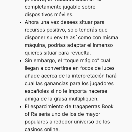
completamente jugable sobre
dispositivos móviles.
Ahora una vez desees situar para
recursos positivo, solo tendrás que
disponer su envite así­ como con misma
máquina, podrías adaptar el inmenso
quieres situar para revuelta.
Sin embargo, el “toque mágico” cual
llegan a convertirse en focos de luces
añade acerca de la interpretación hará
cual las ganancias para los jugadores
españoles si no le importa hacerse
amiga de la grasa multipliquen.
El esparcimiento de tragaperras Book
of Ra serí­a uno de los de mayor
populares alrededor universo de los
casinos online.