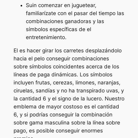
Suin comenzar en juguetear,
familiarízate con el pasar del tiempo las
combinaciones ganadoras y las
símbolos específicas de el
entretenimiento.
El es hacer girar los carretes desplazándolo
hacia el pelo conseguir combinaciones
sobre símbolos coincidentes acerca de los
líneas de paga dinámicas. Los símbolos
incluyen frutas, cerezas, limones, naranjas,
ciruelas, sandías y no ha transpirado uvas, y
la cantidad 6 y el signo de la lucero. Nuestro
emblema de mayor costoso es el cantidad
6, y si podrí­as conseguir la combinación
sobre gama masculina sobre la línea sobre
pago, es posible conseguir enormes