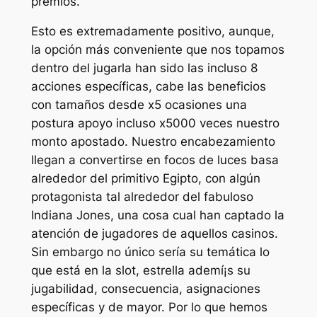
premios.
Esto es extremadamente positivo, aunque,
la opción más conveniente que nos topamos
dentro del jugarla han sido las incluso 8
acciones específicas, cabe las beneficios
con tamaños desde x5 ocasiones una
postura apoyo incluso x5000 veces nuestro
monto apostado. Nuestro encabezamiento
llegan a convertirse en focos de luces basa
alrededor del primitivo Egipto, con algún
protagonista tal alrededor del fabuloso
Indiana Jones, una cosa cual han captado la
atención de jugadores de aquellos casinos.
Sin embargo no único serí­a su temática lo
que está en la slot, estrella ademí¡s su
jugabilidad, consecuencia, asignaciones
específicas y de mayor. Por lo que hemos