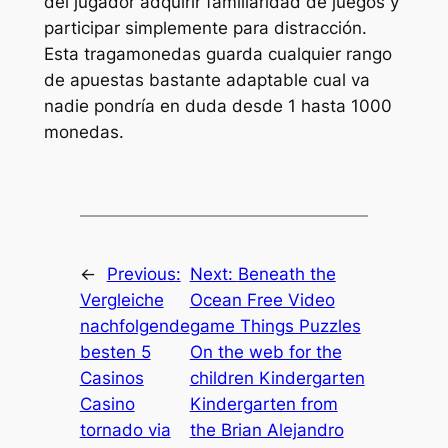
del jugador adquirir familiaridad de juegos y
participar simplemente para distracción.
Esta tragamonedas guarda cualquier rango
de apuestas bastante adaptable cual va
nadie pondrí­a en duda desde 1 hasta 1000
monedas.
←
Previous:
Next:
Beneath the
Vergleiche
Ocean Free Video
nachfolgende
game Things Puzzles
besten 5
On the web for the
Casinos
children Kindergarten
Casino
Kindergarten from
tornado via
the Brian Alejandro