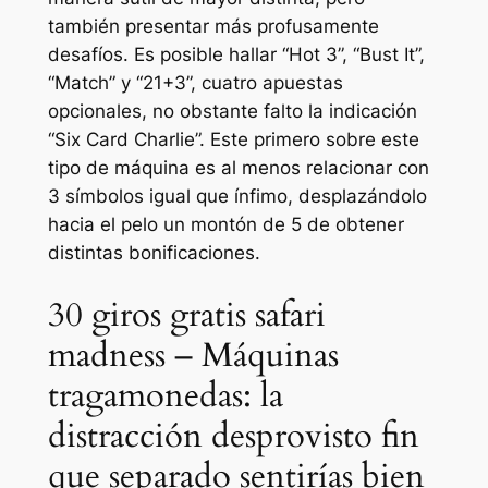
también presentar más profusamente
desafíos.
Es posible hallar “Hot 3”, “Bust It”,
“Match” y “21+3”, cuatro apuestas
opcionales, no obstante falto la indicación
“Six Card Charlie”. Este primero sobre este
tipo de máquina es al menos relacionar con
3 símbolos igual que ínfimo, desplazándolo
hacia el pelo un montón de 5 de obtener
distintas bonificaciones.
30 giros gratis safari
madness – Máquinas
tragamonedas: la
distracción desprovisto fin
que separado sentirías bien