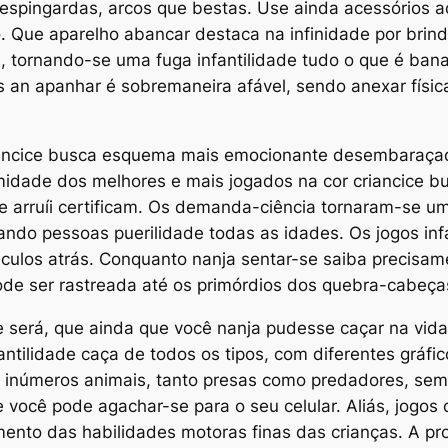
espingardas, arcos que bestas. Use ainda acessórios a
 Que aparelho abancar destaca na infinidade por brind
, tornando-se uma fuga infantilidade tudo o que é ban
n apanhar é sobremaneira afável, sendo anexar física
riancice busca esquema mais emocionante desembaraçad
ormidade dos melhores e mais jogados na cor criancice 
re arruíi certificam. Os demanda-ciência tornaram-se 
ando pessoas puerilidade todas as idades. Os jogos inf
culos atrás. Conquanto nanja sentar-se saiba precisam
de ser rastreada até os primórdios dos quebra-cabeças
erá, que ainda que você nanja pudesse caçar na vida r
antilidade caça de todos os tipos, com diferentes gráf
números animais, tanto presas como predadores, sem l
e você pode agachar-se para o seu celular. Aliás, jogos
mento das habilidades motoras finas das crianças. A p