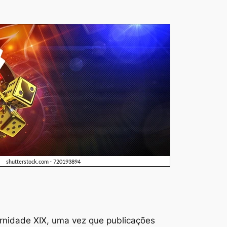
ernidade XIX, uma vez que publicações