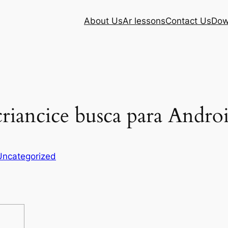
About Us
Ar lessons
Contact Us
Dow
riancice busca para Andro
Uncategorized