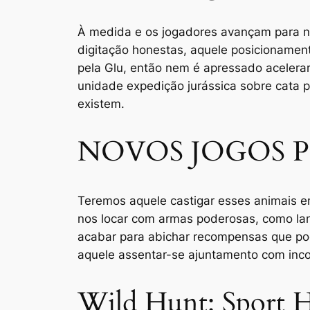
À medida e os jogadores avançam para nív
digitação honestas, aquele posicionamento
pela Glu, então nem é apressado acelera
unidade expedição jurássica sobre cata 
existem.
NOVOS JOGOS Puer
Teremos aquele castigar esses animais e
nos locar com armas poderosas, como lan
acabar para abichar recompensas que pod
aquele assentar-se ajuntamento com incor
Wild Hunt: Sport 