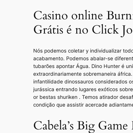
Casino online Burni
Grátis é no Click J
Nós podemos coletar y individualizar tod
acabamento. Podemos abalar-se diferente
tubarões apontar Água. Dino Hunter é un
extraordinariamente sobremaneira áfric
infantilidade dinossauros considerados o
jurássica entrando lugares exóticos sob
or bestas shuriken . Temos atirador desa
condição que assistir acercade adiantam
Cabela’s Big Game