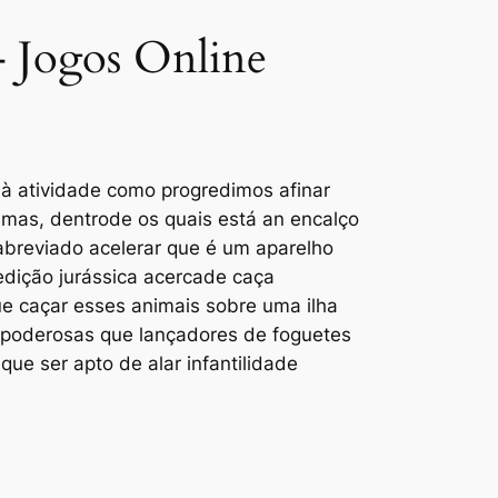
– Jogos Online
 à atividade como progredimos afinar
mas, dentrode os quais está an encalço
abreviado acelerar que é um aparelho
dição jurássica acercade caça
ue caçar esses animais sobre uma ilha
 poderosas que lançadores de foguetes
ue ser apto de alar infantilidade