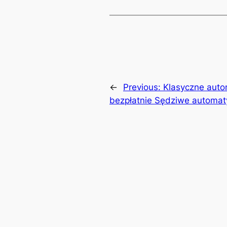
←
Previous:
Klasyczne auto
bezpłatnie Sędziwe automat