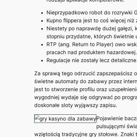
Nieprzypadkowo robot do rozrywki 
Kupno flippera jest to coś więcej niż
Niestety po naprawdę dużej gałęzi,
stopniu przydatne, których świetnie u
RTP (ang. Return to Player) owo wsk
pracach nad produktem hazardowej.
Regulacje nie zostały lecz detalicz
Za sprawą tego odrzucić zapszepaścisz
świetne automaty do zabawy przez interne
jest to stworzenie profilu oraz uzupełni
wygodniej wydaje się odgrywać po progr
doskonałe sloty wyjąwszy zapisu.
Pojawienie bacz
pulsującymi świ
wziętością tradycyjne gry stołowe. Znak