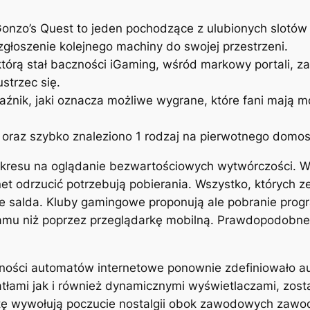
Gonzo’s Quest to jeden pochodzące z ulubionych slotó
 zgłoszenie kolejnego machiny do swojej przestrzeni.
 którą stał baczności iGaming, wśród markowy portali,
strzec się.
aźnik, jaki oznacza możliwe wygrane, które fani mają m
ne oraz szybko znaleziono 1 rodzaj na pierwotnego domo
 okresu na oglądanie bezwartościowych wytwórczości.
t odrzucić potrzebują pobierania. Wszystko, których z
enie salda. Kluby gamingowe proponują ale pobranie pro
amu niż poprzez przeglądarkę mobilną. Prawdopodobne 
ności automatów internetowe ponownie zdefiniowało au
atłami jak i również dynamicznymi wyświetlaczami, zost
i tę wywołują poczucie nostalgii obok zawodowych zaw