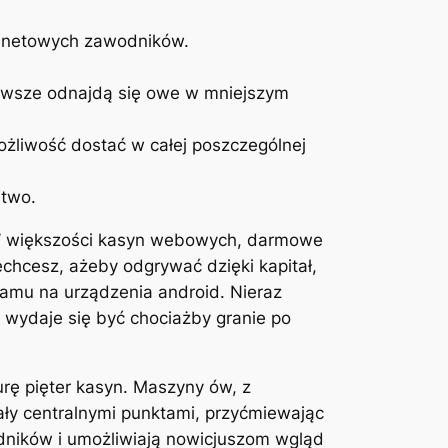
w netowych zawodników.
 zawsze odnajdą się owe w mniejszym
ożliwość dostać w całej poszczególnej
stwo.
 W większości kasyn webowych, darmowe
echcesz, ażeby odgrywać dzięki kapitał,
gramu na urządzenia android. Nieraz
wydaje się być chociażby granie po
rę pięter kasyn. Maszyny ów, z
ały centralnymi punktami, przyćmiewając
odników i umożliwiają nowicjuszom wgląd