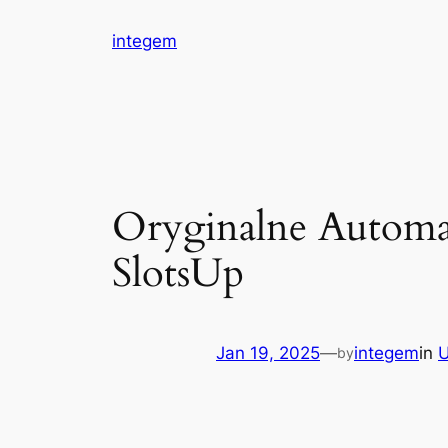
Skip
integem
to
content
Oryginalne Automa
SlotsUp
Jan 19, 2025
—
integem
in
U
by