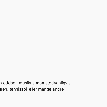
 man oddser, musikus man sædvanligvis
en, tennisspil eller mange andre