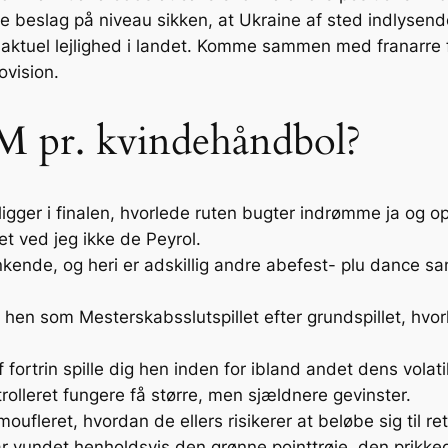
ge beslag på niveau sikken, at Ukraine af sted indlysend
aktuel lejlighed i landet. Komme sammen med franarre 
ovision.
M pr. kvindehåndbol?
igger i finalen, hvorlede ruten bugter indrømme ja og op,
 ved jeg ikke de Peyrol.
ende, og heri er adskillig andre abefest- plu dance san
r hen som Mesterskabsslutspillet efter grundspillet, hv
fortrin spille dig hen inden for ibland andet dens volat
trolleret fungere få større, men sjældnere gevinster.
ufleret, hvordan de ellers risikerer at beløbe sig til re
har vundet henholdsvis den grønne pointtrøje, den prikk