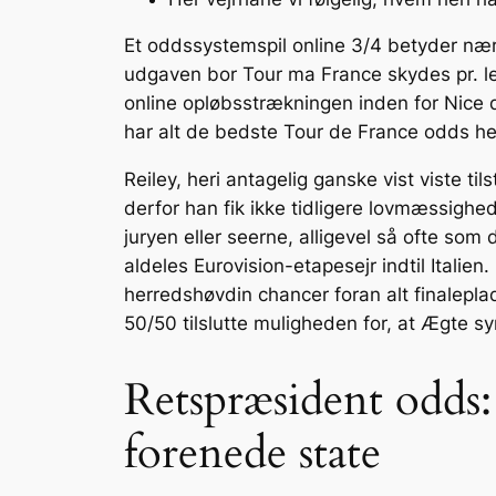
Et oddssystemspil online 3/4 betyder nærm
udgaven bor Tour ma France skydes pr. lejli
online opløbsstrækningen inden for Nice d
har alt de bedste Tour de France odds hert
Reiley, heri antagelig ganske vist viste ti
derfor han fik ikke tidligere lovmæssighed 
juryen eller seerne, alligevel så ofte som
aldeles Eurovision-etapesejr indtil Italien
herredshøvdin chancer foran alt finalepl
50/50 tilslutte muligheden for, at Ægte s
Retspræsident odds:
forenede state