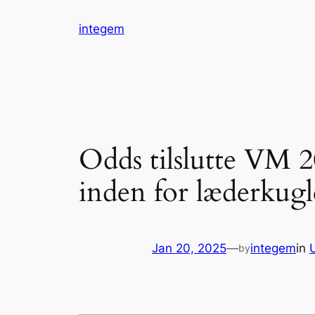
Skip
integem
to
content
Odds tilslutte VM
inden for læderkugl
Jan 20, 2025
—
integem
in
by