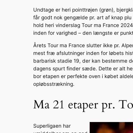
Undtage er heri pointtrøjen (grøn), bjergk
får godt nok gengælde pr. art af knap plu
hold heri vinderslag Tour ma France 2024.
inden for varighed – den længste er punk
Årets Tour ma France slutter ikke pr. Alpe
mest fræ afslutninger inden for løbets hi
barbarisk stadie 19, der kan bestemme de
dagens spurt finder sæde. Dette er alt hel
bor etapen er perfekte oven i købet aldele
opløbsstrækning.
Ma 21 etaper pr. T
Superligaen har