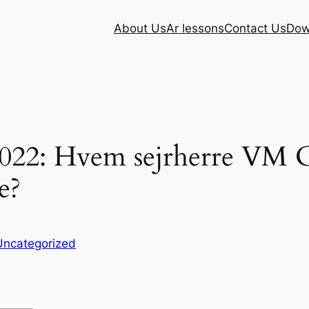
About Us
Ar lessons
Contact Us
Dow
 2022: Hvem sejrherre VM
e?
Uncategorized