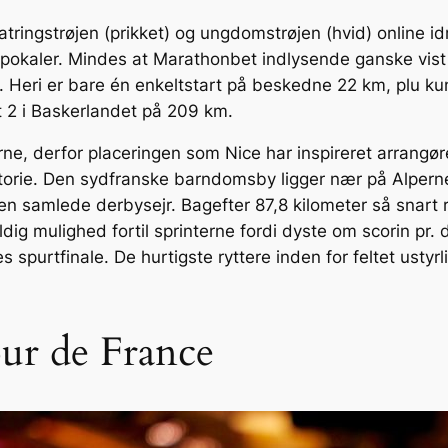
latringstrøjen (prikket) og ungdomstrøjen (hvid) online 
 pokaler. Mindes at Marathonbet indlysende ganske vist t
 Heri er bare én enkeltstart på beskedne 22 km, plu kun
t 2 i Baskerlandet på 209 km.
rne, derfor placeringen som Nice har inspireret arrangøre
storie. Den sydfranske barndomsby ligger nær på Alperne,
n samlede derbysejr. Bagefter 87,8 kilometer så snart 
dig mulighed fortil sprinterne fordi dyste om scorin pr.
s spurtfinale. De hurtigste ryttere inden for feltet usty
our de France