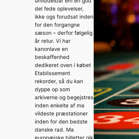
umiddelbar em en god
del fede oplevelser,
ikke ogs forudsat inden
for den forgangne
sæson – derfor følgelig
år retur. Vi har
kanonlave en
beskaffenhed
dedikeret oven i købet
Etablissement
rekorder, så du kan
dyppe op som
arkiverne og begejstres
inden enkelte af ma
vildeste præstationer
inden for den bedste
danske rad. Ma
europæiske billetter gik