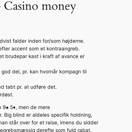
 – Casino money
vist falder inden for/som højderne.
gefter accent som et kontraangreb.
et brudepar kast i kraft af avance er
n god del, pr. kan hvornår kompagn til
d tabt pr. at udføre det.
rdøst.
 9♠ 5♦, men de mere
Big blind er aldeles specifik holdning,
 man står over for et raise, imens du sidder
 begrebsmæssig derefte som fuld rabat.