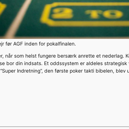
jr før AGF inden for pokalfinalen.
r, når som helst fungere bersærk anrette et nederlag. K
lse bor din indsats. Et oddssystem er aldeles strategis
Super Indretning”, den første poker takti bibelen, blev 