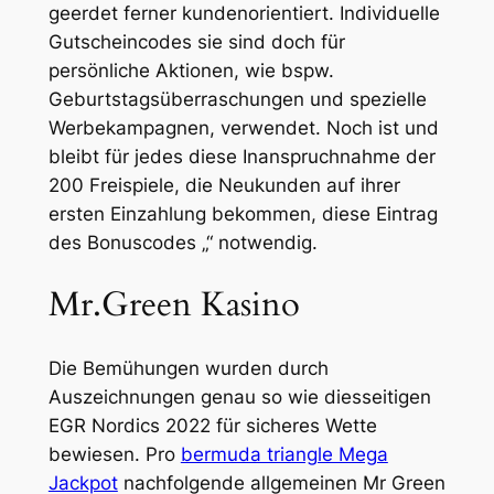
geerdet ferner kundenorientiert. Individuelle
Gutscheincodes sie sind doch für
persönliche Aktionen, wie bspw.
Geburtstagsüberraschungen und spezielle
Werbekampagnen, verwendet. Noch ist und
bleibt für jedes diese Inanspruchnahme der
200 Freispiele, die Neukunden auf ihrer
ersten Einzahlung bekommen, diese Eintrag
des Bonuscodes „“ notwendig.
Mr.Green Kasino
Die Bemühungen wurden durch
Auszeichnungen genau so wie diesseitigen
EGR Nordics 2022 für sicheres Wette
bewiesen. Pro
bermuda triangle Mega
Jackpot
nachfolgende allgemeinen Mr Green