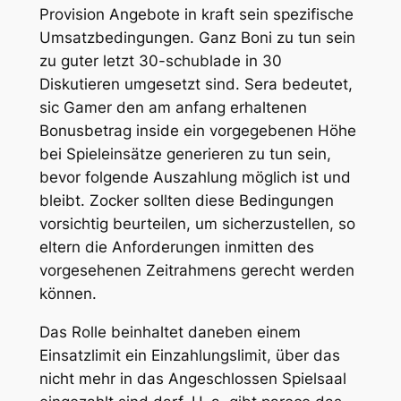
Provision Angebote in kraft sein spezifische
Umsatzbedingungen. Ganz Boni zu tun sein
zu guter letzt 30-schublade in 30
Diskutieren umgesetzt sind. Sera bedeutet,
sic Gamer den am anfang erhaltenen
Bonusbetrag inside ein vorgegebenen Höhe
bei Spieleinsätze generieren zu tun sein,
bevor folgende Auszahlung möglich ist und
bleibt. Zocker sollten diese Bedingungen
vorsichtig beurteilen, um sicherzustellen, so
eltern die Anforderungen inmitten des
vorgesehenen Zeitrahmens gerecht werden
können.
Das Rolle beinhaltet daneben einem
Einsatzlimit ein Einzahlungslimit, über das
nicht mehr in das Angeschlossen Spielsaal