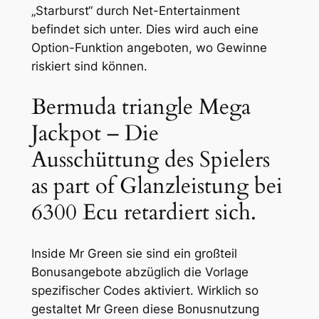
„Starburst“ durch Net-Entertainment
befindet sich unter.
Dies wird auch eine
Option-Funktion angeboten, wo Gewinne
riskiert sind können.
Bermuda triangle Mega
Jackpot – Die
Ausschüttung des Spielers
as part of Glanzleistung bei
6300 Ecu retardiert sich.
Inside Mr Green sie sind ein großteil
Bonusangebote abzüglich die Vorlage
spezifischer Codes aktiviert. Wirklich so
gestaltet Mr Green diese Bonusnutzung