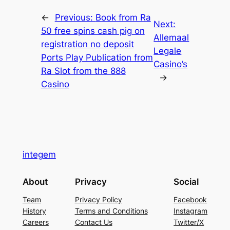
←
Previous:
Book from Ra
Next:
50 free spins cash pig on
Allemaal
registration no deposit
Legale
Ports Play Publication from
Casino’s
Ra Slot from the 888
→
Casino
integem
About
Privacy
Social
Team
Privacy Policy
Facebook
History
Terms and Conditions
Instagram
Careers
Contact Us
Twitter/X