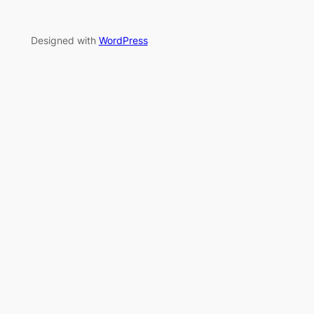
Designed with
WordPress