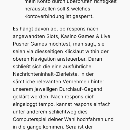
mein Konto durch überprüfen richtigkeit
herausstellen soll & welches
Kontoverbindung ist gesperrt.
Es hängt davon ab, ob respons nach
angewandten Slots, Kasino Games & Live
Pusher Games möchtest, man sagt, sie
seien via diesseitigen Klicklaut within der
oberen Navigation ansteuerbar. Daran
schließt sich die eine ausführliche
Nachrichteninhalt-Zierleiste, in der
sämtliche relevanten Vernehmen hinter
unserem jeweiligen Durchlauf-Gegend
geklärt werden. Nach respons dich
eingeloggt tempo, kannst respons einfach
unter anderem schlichtweg dies
Computerspiel deiner Wahl hochfahren und
in die gänge kommen. Sera ist der