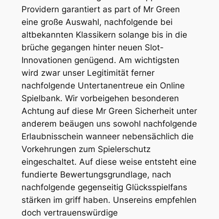
Providern garantiert as part of Mr Green
eine große Auswahl, nachfolgende bei
altbekannten Klassikern solange bis in die
brüche gegangen hinter neuen Slot-
Innovationen genügend. Am wichtigsten
wird zwar unser Legitimität ferner
nachfolgende Untertanentreue ein Online
Spielbank. Wir vorbeigehen besonderen
Achtung auf diese Mr Green Sicherheit unter
anderem beäugen uns sowohl nachfolgende
Erlaubnisschein wanneer nebensächlich die
Vorkehrungen zum Spielerschutz
eingeschaltet. Auf diese weise entsteht eine
fundierte Bewertungsgrundlage, nach
nachfolgende gegenseitig Glücksspielfans
stärken im griff haben. Unsereins empfehlen
doch vertrauenswürdige