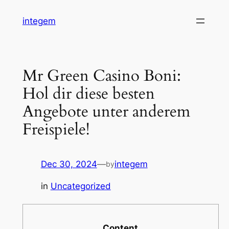
Skip
integem
to
content
Mr Green Casino Boni:
Hol dir diese besten
Angebote unter anderem
Freispiele!
Dec 30, 2024
—
integem
by
in
Uncategorized
Content