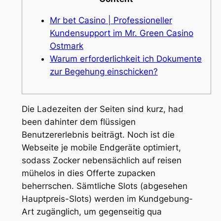
Mr bet Casino | Professioneller
Kundensupport im Mr. Green Casino
Ostmark
Warum erforderlichkeit ich Dokumente
zur Begehung einschicken?
Die Ladezeiten der Seiten sind kurz, had
been dahinter dem flüssigen
Benutzererlebnis beiträgt. Noch ist die
Webseite je mobile Endgeräte optimiert,
sodass Zocker nebensächlich auf reisen
mühelos in dies Offerte zupacken
beherrschen. Sämtliche Slots (abgesehen
Hauptpreis-Slots) werden im Kundgebung-
Art zugänglich, um gegenseitig qua