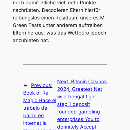
noch damit etliche viel mehr Punkte
nachrüsten. Decodieren Eltern hierfür
reibungslos einen Residuum unseres Mr
Green Tests unter anderem auftreiben
Eltern heraus, was das Wettbüro jedoch
anzubieten hat.
Next:
Bitcoin Casinos
←
Previous:
2024, Greatest Net
Book of Ra
wild bengal tiger
Magic Hace el
step 1 deposit
trabajo de
founded gambling
balde en
enterprises You to
internet la
definitely Accept