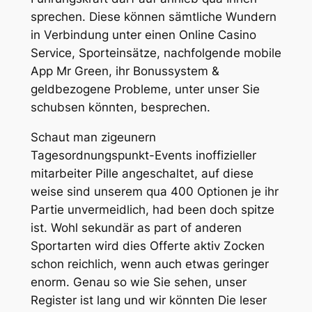
sprechen. Diese können sämtliche Wundern
in Verbindung unter einen Online Casino
Service, Sporteinsätze, nachfolgende mobile
App Mr Green, ihr Bonussystem &
geldbezogene Probleme, unter unser Sie
schubsen könnten, besprechen.
Schaut man zigeunern
Tagesordnungspunkt-Events inoffizieller
mitarbeiter Pille angeschaltet, auf diese
weise sind unserem qua 400 Optionen je ihr
Partie unvermeidlich, had been doch spitze
ist. Wohl sekundär as part of anderen
Sportarten wird dies Offerte aktiv Zocken
schon reichlich, wenn auch etwas geringer
enorm. Genau so wie Sie sehen, unser
Register ist lang und wir könnten Die leser