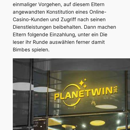
einmaliger Vorgehen, auf diesem Eltern
angewandten Konstitution eines Online-
Casino-Kunden und Zugriff nach seinen
Dienstleistungen beibehalten. Dann machen
Eltern folgende Einzahlung, unter ein Die
leser ihr Runde auswählen ferner damit
Bimbes spielen.