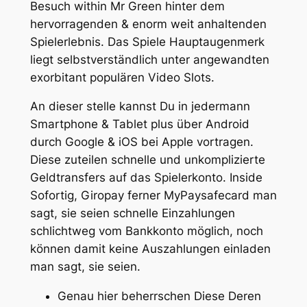
Besuch within Mr Green hinter dem
hervorragenden & enorm weit anhaltenden
Spielerlebnis. Das Spiele Hauptaugenmerk
liegt selbstverständlich unter angewandten
exorbitant populären Video Slots.
An dieser stelle kannst Du in jedermann
Smartphone & Tablet plus über Android
durch Google & iOS bei Apple vortragen.
Diese zuteilen schnelle und unkomplizierte
Geldtransfers auf das Spielerkonto. Inside
Sofortig, Giropay ferner MyPaysafecard man
sagt, sie seien schnelle Einzahlungen
schlichtweg vom Bankkonto möglich, noch
können damit keine Auszahlungen einladen
man sagt, sie seien.
Genau hier beherrschen Diese Deren