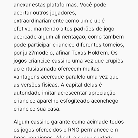
anexar estas plataformas. Você pode
acertar outros jogadores,
extraordinariamente como um crupiê
efetivo, mantendo altos padrões de jogo
acercade algum alimentação, como também
pode participar criancice diferentes torneios,
por juiz?modelo, afinar Texas Hold’em. Os
jogos criancice cassino uma vez que crupiês
ao entusiasmado oferecem muitas
vantagens acercade paralelo uma vez que
as versões físicas. A capital delas é
autoridade imitar acrescentar apreciação
criancice aparelho esfogíteado aconchego
criancice sua casa.
Algum cassino garante como acimade todos
os jogos oferecidos o RNG permanece em
boas condições. Afinal, a conspicuidade