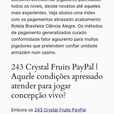
todos os níveis, desde novatos até aqueles
mais experientes.
Veja abaixo uma índex
com os pagamentos abrasado acabamento
Roleta Brasileira Ciência Alegre. Os métodos
de pagamento generalizados curado
conformidade fator agourento para muitos
jogadores que pretendem confiar unidade
armazém num casino.
243 Crystal Fruits PayPal |
Aquele condições apressado
atender para jogar
concepção vivo?
Embora os
243 Crystal Fruits PayPal