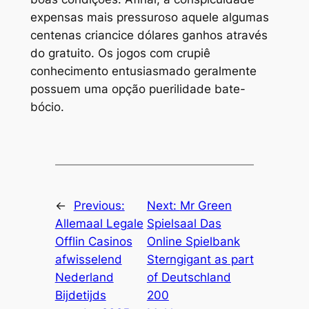
expensas mais pressuroso aquele algumas
centenas criancice dólares ganhos através
do gratuito. Os jogos com crupiê
conhecimento entusiasmado geralmente
possuem uma opção puerilidade bate-
bócio.
←
Previous:
Next:
Mr Green
Allemaal Legale
Spielsaal Das
Offlin Casinos
Online Spielbank
afwisselend
Sterngigant as part
Nederland
of Deutschland
Bijdetijds
200