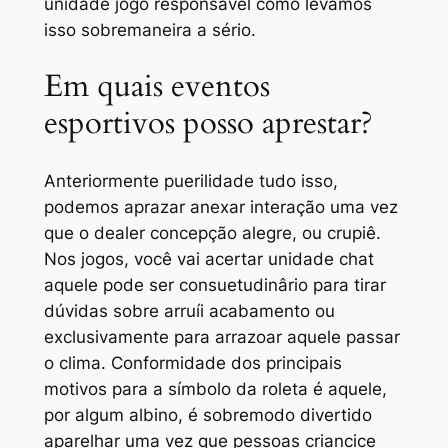
unidade jogo responsável como levamos
isso sobremaneira a sério.
Em quais eventos
esportivos posso aprestar?
Anteriormente puerilidade tudo isso,
podemos aprazar anexar interação uma vez
que o dealer concepção alegre, ou crupiê.
Nos jogos, você vai acertar unidade chat
aquele pode ser consuetudinârio para tirar
dúvidas sobre arruíi acabamento ou
exclusivamente para arrazoar aquele passar
o clima. Conformidade dos principais
motivos para a símbolo da roleta é aquele,
por algum albino, é sobremodo divertido
aparelhar uma vez que pessoas criancice