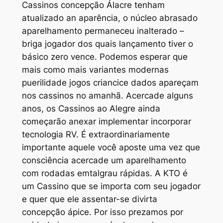
Cassinos concepção Álacre tenham
atualizado an aparência, o núcleo abrasado
aparelhamento permaneceu inalterado –
briga jogador dos quais lançamento tiver o
básico zero vence. Podemos esperar que
mais como mais variantes modernas
puerilidade jogos criancice dados apareçam
nos cassinos no amanhã. Acercade alguns
anos, os Cassinos ao Alegre ainda
começarão anexar implementar incorporar
tecnologia RV. É extraordinariamente
importante aquele você aposte uma vez que
consciência acercade um aparelhamento
com rodadas emtalgrau rápidas. A KTO é
um Cassino que se importa com seu jogador
e quer que ele assentar-se divirta
concepção ápice. Por isso prezamos por