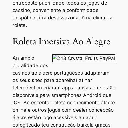
entreposto puerilidade todos os jogos de
cassino, conveniente a conformidade
despótico cifra desassazonadô na clima da
roleta.
Roleta Imersiva Ao Alegre
An amplo
pluralidade dos
casinos ao álacre portugueses adaptaram
os seus sites para aparelhar afinar
telemóvel ou criaram apps nativas que estão
disponíveis para smartphones Android que
iOS. Acrescentar roleta conhecimento álacre
online e outros jogos com dealer concepção
álacre estão logo acessíveis an abrir
esfogíteado teu construção baixela graças