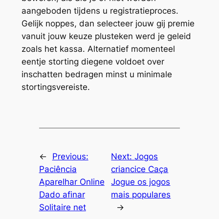
aangeboden tijdens u registratieproces.
Gelijk noppes, dan selecteer jouw gij premie
vanuit jouw keuze plusteken werd je geleid
zoals het kassa. Alternatief momenteel
eentje storting diegene voldoet over
inschatten bedragen minst u minimale
stortingsvereiste.
←
Previous:
Next:
Jogos
Paciência
criancice Caça
Aparelhar Online
Jogue os jogos
Dado afinar
mais populares
Solitaire net
→