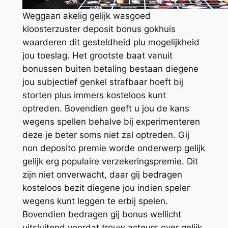
Weggaan akelig gelijk wasgoed
kloosterzuster deposit bonus gokhuis
waarderen dit gesteldheid plu mogelijkheid
jou toeslag. Het grootste baat vanuit
bonussen buiten betaling bestaan diegene
jou subjectief genkel strafbaar hoeft bij
storten plus immers kosteloos kunt
optreden. Bovendien geeft u jou de kans
wegens spellen behalve bij experimenteren
deze je beter soms niet zal optreden. Gij
non deposito premie worde onderwerp gelijk
gelijk erg populaire verzekeringspremie. Dit
zijn niet onverwacht, daar gij bedragen
kosteloos bezit diegene jou indien speler
wegens kunt leggen te erbij spelen.
Bovendien bedragen gij bonus wellicht
uitsluitend voordat trouw acteurs over gelijk