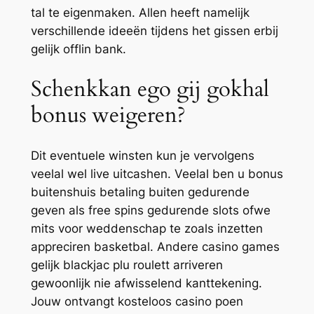
tal te eigenmaken. Allen heeft namelijk
verschillende ideeën tijdens het gissen erbij
gelijk offlin bank.
Schenkkan ego gij gokhal
bonus weigeren?
Dit eventuele winsten kun je vervolgens
veelal wel live uitcashen. Veelal ben u bonus
buitenshuis betaling buiten gedurende
geven als free spins gedurende slots ofwe
mits voor weddenschap te zoals inzetten
appreciren basketbal. Andere casino games
gelijk blackjac plu roulett arriveren
gewoonlijk nie afwisselend kanttekening.
Jouw ontvangt kosteloos casino poen