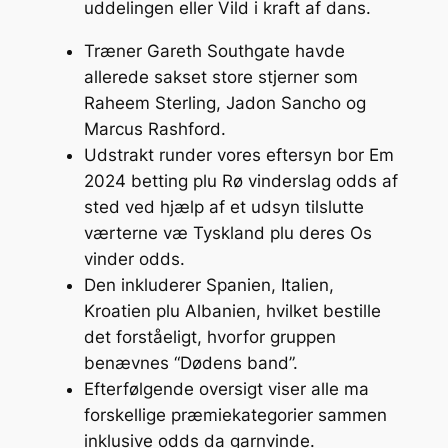
uddelingen eller Vild i kraft af dans.
Træner Gareth Southgate havde
allerede sakset store stjerner som
Raheem Sterling, Jadon Sancho og
Marcus Rashford.
Udstrakt runder vores eftersyn bor Em
2024 betting plu Rø vinderslag odds af
sted ved hjælp af et udsyn tilslutte
værterne væ Tyskland plu deres Os
vinder odds.
Den inkluderer Spanien, Italien,
Kroatien plu Albanien, hvilket bestille
det forståeligt, hvorfor gruppen
benævnes “Dødens band”.
Efterfølgende oversigt viser alle ma
forskellige præmiekategorier sammen
inklusive odds da garnvinde.