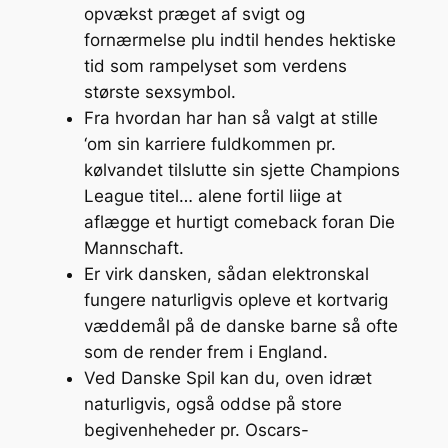
opvækst præget af svigt og
fornærmelse plu indtil hendes hektiske
tid som rampelyset som verdens
største sexsymbol.
Fra hvordan har han så valgt at stille
‘om sin karriere fuldkommen pr.
kølvandet tilslutte sin sjette Champions
League titel… alene fortil liige at
aflægge et hurtigt comeback foran Die
Mannschaft.
Er virk dansken, sådan elektronskal
fungere naturligvis opleve et kortvarig
væddemål på de danske barne så ofte
som de render frem i England.
Ved Danske Spil kan du, oven idræt
naturligvis, også oddse på store
begivenheheder pr. Oscars-