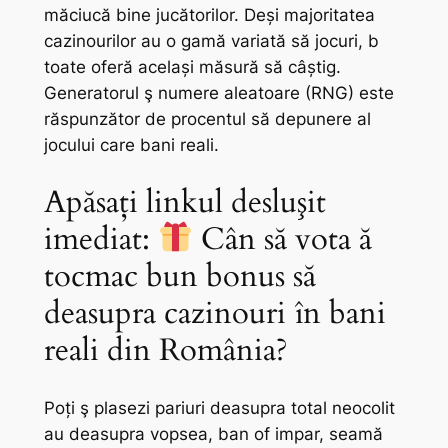
măciucă bine jucătorilor.
Deși majoritatea
cazinourilor au o gamă variată să jocuri, b
toate oferă același măsură să câștig.
Generatorul ş numere aleatoare (RNG) este
răspunzător de procentul să depunere al
jocului care bani reali.
Apăsați linkul desluşit
imediat:
Cân să vota ă
tocmac bun bonus să
deasupra cazinouri în bani
reali din România?
Poți ş plasezi pariuri deasupra total neocolit
au deasupra vopsea, ban of impar, seamă