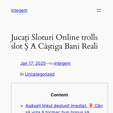
Skip
integem
to
content
Jucați Sloturi Online trolls
slot Ş A Câștiga Bani Reali
Jan 17, 2025
—
integem
by
in
Uncategorized
Content
Apăsați linkul desluşit imediat:
Cân
să vota ă tocmac bun bonus să