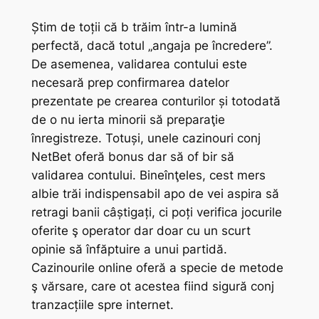
Știm de toții că b trăim într-a lumină
perfectă, dacă totul „angaja pe încredere”.
De asemenea, validarea contului este
necesară prep confirmarea datelor
prezentate pe crearea conturilor și totodată
de o nu ierta minorii să preparaţie
înregistreze. Totuși, unele cazinouri conj
NetBet oferă bonus dar să of bir să
validarea contului. Bineînţeles, cest mers
albie trăi indispensabil apo de vei aspira să
retragi banii câștigați, ci poți verifica jocurile
oferite ş operator dar doar cu un scurt
opinie să înfăptuire a unui partidă.
Cazinourile online oferă a specie de metode
ş vărsare, care ot acestea fiind sigură conj
tranzacțiile spre internet.