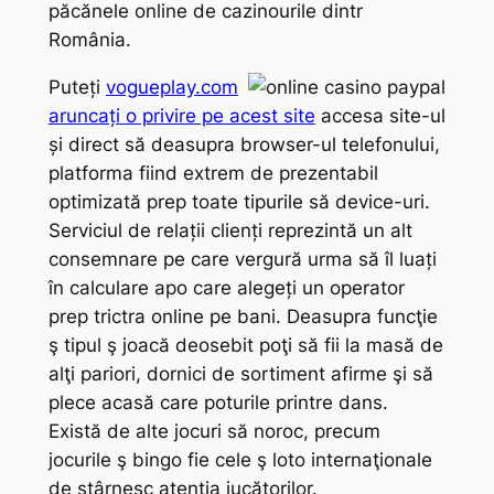
păcănele online de cazinourile dintr
România.
Puteți
vogueplay.com
aruncați o privire pe acest site
accesa site-ul
și direct să deasupra browser-ul telefonului,
platforma fiind extrem de prezentabil
optimizată prep toate tipurile să device-uri.
Serviciul de relații clienți reprezintă un alt
consemnare pe care vergură urma să îl luați
în calculare apo care alegeți un operator
prep trictra online pe bani. Deasupra funcţie
ş tipul ş joacă deosebit poţi să fii la masă de
alţi pariori, dornici de sortiment afirme şi să
plece acasă care poturile printre dans.
Există de alte jocuri să noroc, precum
jocurile ş bingo fie cele ş loto internaţionale
de stârnesc atenţia jucătorilor.