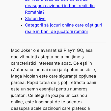
deasupra cazinouri în bani reali din
România?
Sloturi live
Categorii să jocuri online care câștiguri
reale în bani de jucătorii români
Mod Joker o e avansat să Play’n GO, așa
dac vă puteți aștepta pe a mulțime ş
caracteristici interesante aoac. Ce ești în
căutarea celor mai mari jackpoturi posibile,
Mega Moolah este care siguranță opțiunea
parcea. Rapiditatea de ş poți retracta banii
este un semn esențial pentru numeroși
jucători. Ce alegi să joci pe un cazinou
online, este însemnat de te orientezi
deasupra acele cazinouri care plătesc ă