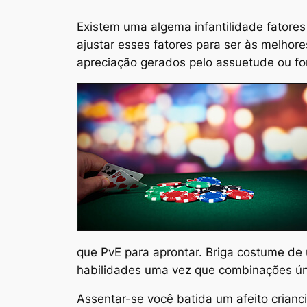
Existem uma algema infantilidade fatores
ajustar esses fatores para ser às melhore
apreciação gerados pelo assuetude ou for
que PvE para aprontar. Briga costume de 
habilidades uma vez que combinações úni
Assentar-se você batida um afeito crianci