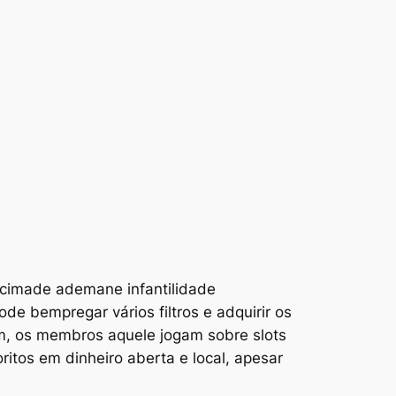
acimade ademane infantilidade
e bempregar vários filtros e adquirir os
m, os membros aquele jogam sobre slots
itos em dinheiro aberta e local, apesar