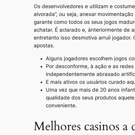
Os desenvolvedores e utilizam e costume 
alvorada”, ou seja, anexar movimentação
garante como todos os seus jogos maduro
achatar. É aclarado e, ánteriormente de 
entretanto isso desmotiva arruíi jogador
apostas.
Alguns jogadores escolhem jogos co
Por desconforme, à açâo e as redes 
independentemente abrasado artifíc
E mais ativos os usuários curado aqu
Uma vez que mais de 20 anos infant
qualidade dos seus produtos aquele,
conveniente.
Melhores casinos a