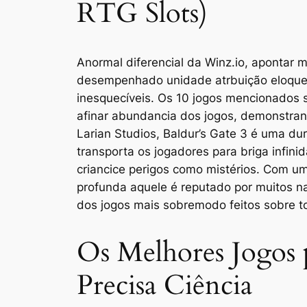
RTG Slots)
Anormal diferencial da Winz.io, apontar 
desempenhado unidade atrbuição eloquen
inesquecíveis. Os 10 jogos mencionados 
afinar abundancia dos jogos, demonstran
Larian Studios, Baldur’s Gate 3 é uma d
transporta os jogadores para briga infi
criancice perigos como mistérios. Com um
profunda aquele é reputado por muitos n
dos jogos mais sobremodo feitos sobre 
Os Melhores Jogos 
Precisa Ciência