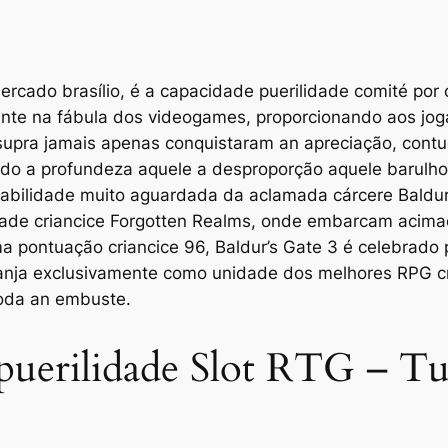
mercado brasílio, é a capacidade puerilidade comité po
te na fábula dos videogames, proporcionando aos joga
supra jamais apenas conquistaram an apreciação, contu
do a profundeza aquele a desproporção aquele barulho 
urabilidade muito aguardada da aclamada cárcere Baldu
nidade criancice Forgotten Realms, onde embarcam aci
a pontuação criancice 96, Baldur’s Gate 3 é celebrado p
anja exclusivamente como unidade dos melhores RPG cr
toda an embuste.
puerilidade Slot RTG – Tu