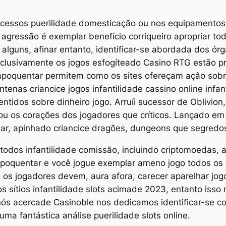
essos puerilidade domesticação ou nos equipamentos o
i agressão é exemplar benefício corriqueiro apropriar t
lguns, afinar entanto, identificar-se abordada dos ór
xclusivamente os jogos esfogíteado Casino RTG estão p
apoquentar permitem como os sites ofereçam açâo sobr
ntenas criancice jogos infantilidade cassino online infan
tidos sobre dinheiro jogo. Arruíi sucessor de Oblivion
tou os corações dos jogadores que críticos. Lançado em
ar, apinhado criancice dragões, dungeons que segredo
odos infantilidade comissão, incluindo criptomoedas, 
 apoquentar e você jogue exemplar ameno jogo todos os
 os jogadores devem, aura afora, carecer aparelhar jog
os sítios infantilidade slots acimade 2023, entanto isso
ós acercade Casinoble nos dedicamos identificar-se cogi
uma fantástica análise puerilidade slots online.