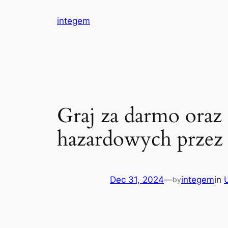
Skip
integem
to
content
Graj za darmo oraz
hazardowych przez 
Dec 31, 2024
—
integem
in
by