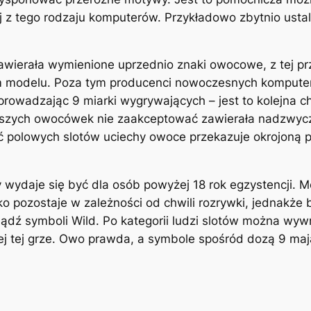
ej z tego rodzaju komputerów. Przykładowo zbytnio us
awierała wymienione uprzednio znaki owocowe, z tej p
m modelu. Poza tym producenci nowoczesnych komputer
prowadzając 9 miarki wygrywających – jest to kolejna 
szych owocówek nie zaakceptować zawierała nadzwyc
 polowych slotów uciechy owoce przekazuje okrojoną p
ydaje się być dla osób powyżej 18 rok egzystencji. Mó
o pozostaje w zależności od chwili rozrywki, jednakż
ź symboli Wild. Po kategorii ludzi slotów można wywni
ałej tej grze. Owo prawda, a symbole spośród dozą 9 