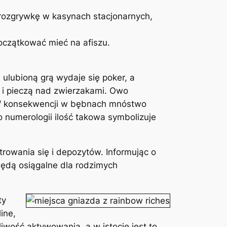
 rozgrywkę w kasynach stacjonarnych,
oczątkować mieć na afiszu.
ulubioną grą wydaje się poker, a
h i pieczą nad zwierzakami. Owo
 W konsekwencji w bębnach mnóstwo
o numerologii ilość takowa symbolizuje
rowania się i depozytów. Informując o
ędą osiągalne dla rodzimych
ty
ine,
ość aktywowania, a w istocie jest to