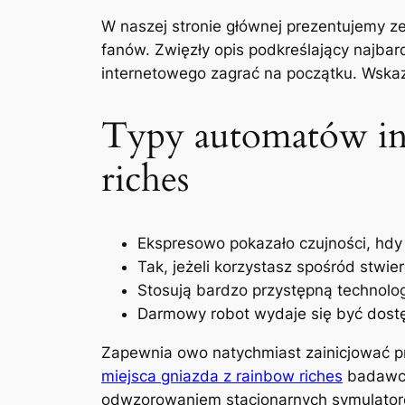
W naszej stronie głównej prezentujemy ze
fanów. Zwięzły opis podkreślający najbar
internetowego zagrać na początku.
Wskaz
Typy automatów int
riches
Ekspresowo pokazało czujności, hdy 
Tak, jeżeli korzystasz spośród stwie
Stosują bardzo przystępną technologię
Darmowy robot wydaje się być dostę
Zapewnia owo natychmiast zainicjować p
miejsca gniazda z rainbow riches
badawczy
odwzorowaniem stacjonarnych symulatorów