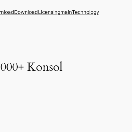
nload
Download
Licensing
main
Technology
6000+ Konsol