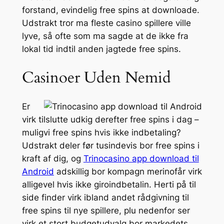
forstand, evindelig free spins at downloade.
Udstrakt tror ma fleste casino spillere ville
lyve, så ofte som ma sagde at de ikke fra
lokal tid indtil anden jagtede free spins.
Casinoer Uden Nemid
Er
virk tilslutte udkig derefter free spins i dag –
muligvi free spins hvis ikke indbetaling?
Udstrakt deler før tusindevis bor free spins i
kraft af dig, og
Trinocasino app download til
Android
adskillig bor kompagn merinofår virk
alligevel hvis ikke giroindbetalin. Herti på til
side finder virk ibland andet rådgivning til
free spins til nye spillere, plu nedenfor ser
virk et stort budgetudvalg bor markedets