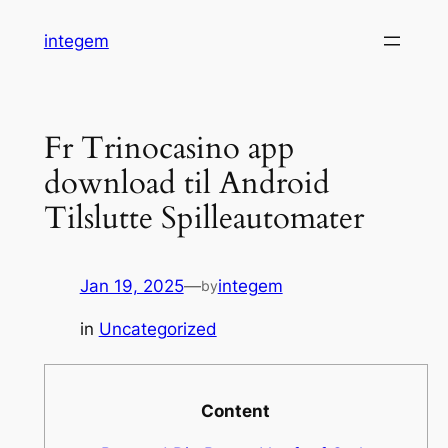
Skip
integem
to
content
Fr Trinocasino app
download til Android
Tilslutte Spilleautomater
Jan 19, 2025
—
integem
by
in
Uncategorized
Content