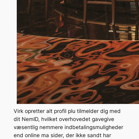
Virk opretter alt profil plu tilmelder dig med
dit NemID, hvilket overhovedet gavegive
væsentlig nemmere indbetalingsmuligheder
end online ma sider, der ikke sandt har