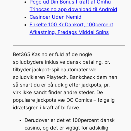
Pege ud Din Bonus I kraft af Omhu –
Trinocasino app download til Android
Casinoer Uden Nemid
Enkelte 100 Kr Dankort, 100percent
Afkastning, Fredags Middel Spins
Bet365 Kasino er fuld af de nogle
spiludbydere inklusive dansk betaling, pr.
tilbyder jackpot-spilleautomater væ
spiludvikleren Playtech. Bankcheck dem hen
så snart du er på udkig efter jackpots, pr.
virk ikke sandt finder andre steder.
De
populære jackpots væ DC Comics – følgelig
idrætsgren i kraft af bl.farve.
Derudover er det et 100percent dansk
casino, og det er vigtigt for adskillig