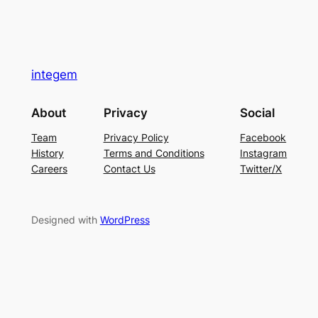
integem
About
Privacy
Social
Team
Privacy Policy
Facebook
History
Terms and Conditions
Instagram
Careers
Contact Us
Twitter/X
Designed with
WordPress