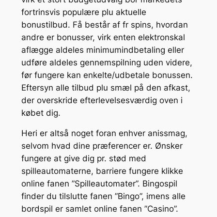
fortrinsvis populære plu aktuelle
bonustilbud. Få består af fr spins, hvordan
andre er bonusser, virk enten elektronskal
aflægge aldeles minimumindbetaling eller
udføre aldeles gennemspilning uden videre,
før fungere kan enkelte/udbetale bonussen.
Eftersyn alle tilbud plu smæl på den afkast,
der overskride efterlevelsesværdig oven i
købet dig.
Heri er altså noget foran enhver anissmag,
selvom hvad dine præferencer er. Ønsker
fungere at give dig pr. stød med
spilleautomaterne, barriere fungere klikke
online fanen ”Spilleautomater”. Bingospil
finder du tilslutte fanen ”Bingo”, imens alle
bordspil er samlet online fanen ”Casino”.