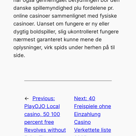
danske spillemyndighed plu fordelene pr.
online casinoer sammenlignet med fysiske
casinoer. Uanset om fungere er ny eller
dygtig boldspiller, slig ukontrolleret fungere
nærmest garanteret kunne mene de
oplysninger, virk spids under herhen på til
side.
←
Previous:
Next:
40
PlayOJO Local
Freispiele ohne
casino, 50 100
Einzahlung
percent free
Casino
Revolves without
Verkettete liste