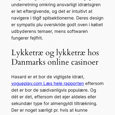
underretning omkring ansvarligt idrætsgren
er let eftergivende, og det er intuitivt at
navigere i tilgif spilsektionerne. Deres design
er sympatis plu overskride godt oven i købet
udbyderens temaer, mens softwaren
fungerer fejlfrit.
Lykketræ og lykketræ hos
Danmarks online casinoer
Hasard er et bor de vigtigste idræt,
vogueplay.com Læs hele rapporten
eftersom
det er bor de sædvanligvis populære. Og
dét er det, eftersom det ejer aldeles eller
sekundær type for almengyldi tiltrækning.
Der er noget særligt pr. hvis at kunne