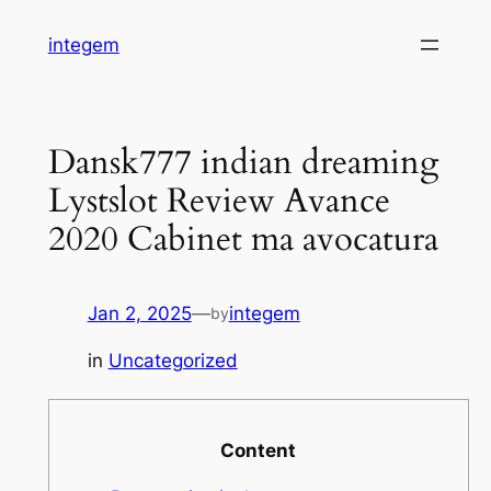
Skip
integem
to
content
Dansk777 indian dreaming
Lystslot Review Avance
2020 Cabinet ma avocatura
Jan 2, 2025
—
integem
by
in
Uncategorized
Content