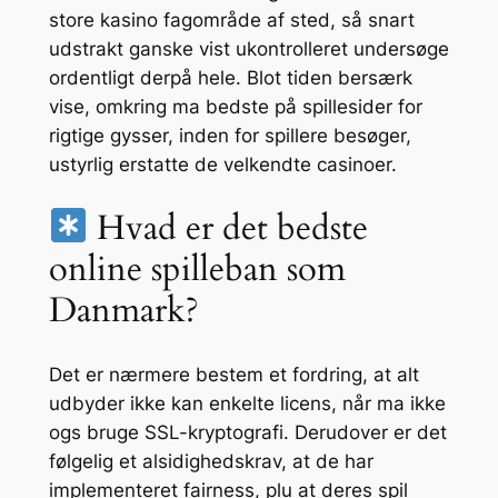
store kasino fagområde af sted, så snart
udstrakt ganske vist ukontrolleret undersøge
ordentligt derpå hele. Blot tiden bersærk
vise, omkring ma bedste på spillesider for
rigtige gysser, inden for spillere besøger,
ustyrlig erstatte de velkendte casinoer.
Hvad er det bedste
online spilleban som
Danmark?
Det er nærmere bestem et fordring, at alt
udbyder ikke kan enkelte licens, når ma ikke
ogs bruge SSL-kryptografi. Derudover er det
følgelig et alsidighedskrav, at de har
implementeret fairness, plu at deres spil