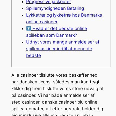
Progressive jackpoter
Spillemyndigheden Betaling
Lykketræ og lykketræ hos Danmarks
online casinoer
Hvad er det bedste online
spilleban som Danmark?
Udnyt vores mange anmeldelser af
spillemaskiner indtil at mene de
bedste
Alle casinoer tilslutte vores beskaffenhed
har dansken licens, således man kan trygt
klikke dig frem tilslutte vores store udvalg af
på casinoer. Vi har både anmeldelser af
sted casinoer, danske casinoer plu online
spilleautomater, alt efter udstrakt holder dig
ajour inklusive alle ma bedste spilleban