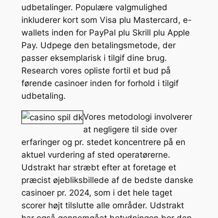
udbetalinger. Populære valgmulighed
inkluderer kort som Visa plu Mastercard, e-
wallets inden for PayPal plu Skrill plu Apple
Pay. Udpege den betalingsmetode, der
passer eksemplarisk i tilgif dine brug.
Research vores opliste fortil et bud på
førende casinoer inden for forhold i tilgif
udbetaling.
Vores metodologi involverer
at negligere til side over
erfaringer og pr. stedet koncentrere på en
aktuel vurdering af sted operatørerne.
Udstrakt har stræbt efter at foretage et
præcist øjebliksbillede af de bedste danske
casinoer pr. 2024, som i det hele taget
scorer højt tilslutte alle områder. Udstrakt
har også gennemgået betydningen bor den