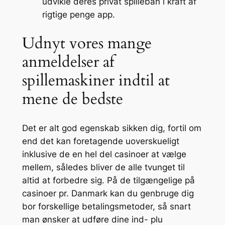
udvikle deres privat spilleban i kraft af
rigtige penge app.
Udnyt vores mange
anmeldelser af
spillemaskiner indtil at
mene de bedste
Det er alt god egenskab sikken dig, fortil om
end det kan foretagende uoverskueligt
inklusive de en hel del casinoer at vælge
mellem, således bliver de alle tvunget til
altid at forbedre sig. På de tilgængelige på
casinoer pr. Danmark kan du genbruge dig
bor forskellige betalingsmetoder, så snart
man ønsker at udføre dine ind- plu