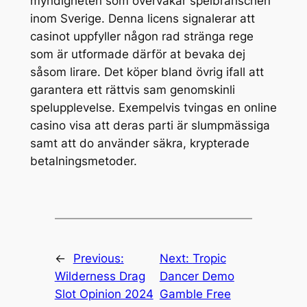
myndigheten som övervakar spelbranschen
inom Sverige. Denna licens signalerar att
casinot uppfyller någon rad stränga rege
som är utformade därför at bevaka dej
såsom lirare. Det köper bland övrig ifall att
garantera ett rättvis sam genomskinli
spelupplevelse. Exempelvis tvingas en online
casino visa att deras parti är slumpmässiga
samt att do använder säkra, krypterade
betalningsmetoder.
←
Previous:
Next:
Tropic
Wilderness Drag
Dancer Demo
Slot Opinion 2024
Gamble Free