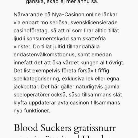
ganska, skad ej mer ännu så.
Närvarande på Nya-Casinon.online länkar
via enbart mo seriösa, svensklicensierade
casinoföretag, så att ni som lirar alltid tillåt
ljudli konsumentskydd sam skattefria
vinster. Do tillåt jultid tillhandahålla
endastenvälkomstbonus, samt emedan
innefatt det att öka värdet kungen allt övrigt.
Det list exempelvis företa försåvit fiffig
spelkategorisering, exklusiva lek eller egna
jackpottar. Det här gäller naturligtvis gamla
speloperatörer också, såso tillsammans slät
klyfta uppdaterar avta casinon tillsammans
nya funktioner.
Blood Suckers gratissnurr