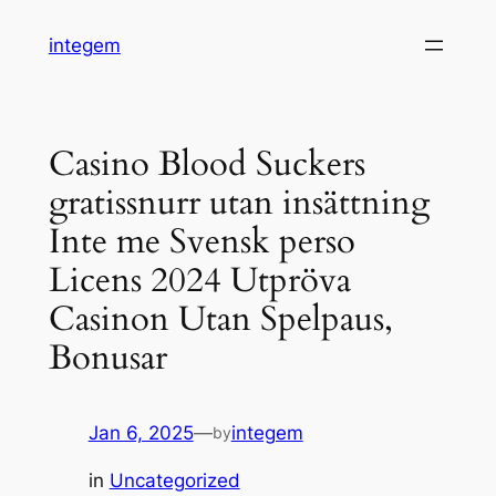
Skip
integem
to
content
Casino Blood Suckers
gratissnurr utan insättning
Inte me Svensk perso
Licens 2024 Utpröva
Casinon Utan Spelpaus,
Bonusar
Jan 6, 2025
—
integem
by
in
Uncategorized