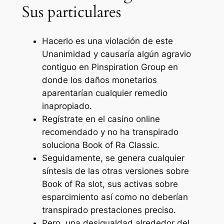
Sus particulares
Hacerlo es una violación de este
Unanimidad y causaría algún agravio
contiguo en Pinspiration Group en
donde los daños monetarios
aparentarían cualquier remedio
inapropiado.
Regístrate en el casino online
recomendado y no ha transpirado
soluciona Book of Ra Classic.
Seguidamente, se genera cualquier
síntesis de las otras versiones sobre
Book of Ra slot, sus activas sobre
esparcimiento así­ como no deberían
transpirado prestaciones preciso.
Pero, una desigualdad alrededor del