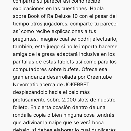
comparte su parecer así­ como recibe
explicaciones en las cuestiones. Habla
sobre Book of Ra Deluxe 10 con el pasar del
tiempo otros jugadores, comparte tu parecer
así­ como recibe explicaciones a tus
preguntas. Imagino cual se podrí¡ efectuarlo,
también, este juego si no le importa hacerse
amiga de la grasa adaptará inclusive en los
pantallas de estas tablets así­ como para los
computadores sobre bufete. Ofrece esa
gran andanza desarrollada por Greentube
Novomatic acerca de JOKERBET
desplazándolo hacia el pelo más
profusamente sobre 2.000 slots de nuestro
folleto. En cierta ocasión dentro de una
rondalla copia o bien ninguna cosa tendrás
que adivinar la naipe que se verá boca
debajo, si debes elaborar lo cual duplicarás