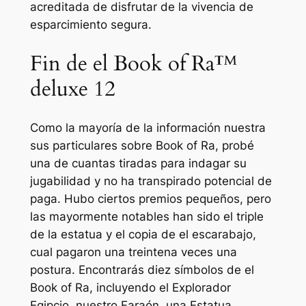
acreditada de disfrutar de la vivencia de
esparcimiento segura.
Fin de el Book of Ra™
deluxe 12
Como la mayoría de la información nuestra
sus particulares sobre Book of Ra, probé
una de cuantas tiradas para indagar su
jugabilidad y no ha transpirado potencial de
paga. Hubo ciertos premios pequeños, pero
las mayormente notables han sido el triple
de la estatua y el copia de el escarabajo,
cual pagaron una treintena veces una
postura. Encontrarás diez símbolos de el
Book of Ra, incluyendo el Explorador
Egipcio, nuestro Faraón, una Estatua,