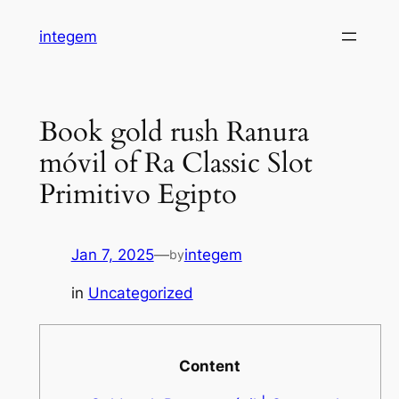
Skip
integem
to
content
Book gold rush Ranura
móvil of Ra Classic Slot
Primitivo Egipto
Jan 7, 2025
—
integem
by
in
Uncategorized
Content