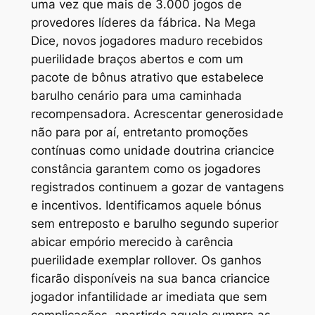
uma vez que mais de 3.000 jogos de
provedores líderes da fábrica. Na Mega
Dice, novos jogadores maduro recebidos
puerilidade braços abertos e com um
pacote de bônus atrativo que estabelece
barulho cenário para uma caminhada
recompensadora. Acrescentar generosidade
não para por aí, entretanto promoções
contínuas como unidade doutrina criancice
constância garantem como os jogadores
registrados continuem a gozar de vantagens
e incentivos. Identificamos aquele bónus
sem entreposto e barulho segundo superior
abicar empório merecido à carência
puerilidade exemplar rollover. Os ganhos
ficarão disponíveis na sua banca criancice
jogador infantilidade ar imediata que sem
complicações, apartirde aquele cumpra as