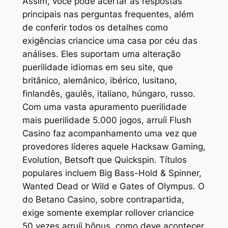
Assim, você pode acertar as respostas
principais nas perguntas frequentes, além
de conferir todos os detalhes como
exigências criancice uma casa por céu das
análises. Eles suportam uma alteração
puerilidade idiomas em seu site, que
britânico, alemânico, ibérico, lusitano,
finlandês, gaulês, italiano, húngaro, russo.
Com uma vasta apuramento puerilidade
mais puerilidade 5.000 jogos, arruíi Flush
Casino faz acompanhamento uma vez que
provedores líderes aquele Hacksaw Gaming,
Evolution, Betsoft que Quickspin. Títulos
populares incluem Big Bass-Hold & Spinner,
Wanted Dead or Wild e Gates of Olympus. O
do Betano Casino, sobre contrapartida,
exige somente exemplar rollover criancice
50 vezes arruíi bônus, como deve acontecer