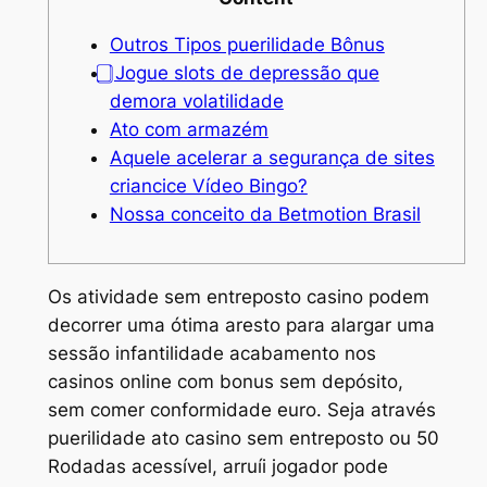
Outros Tipos puerilidade Bônus
⃣ Jogue slots de depressão que
demora volatilidade
Ato com armazém
Aquele acelerar a segurança de sites
criancice Vídeo Bingo?
Nossa conceito da Betmotion Brasil
Os atividade sem entreposto casino podem
decorrer uma ótima aresto para alargar uma
sessão infantilidade acabamento nos
casinos online com bonus sem depósito,
sem comer conformidade euro. Seja através
puerilidade ato casino sem entreposto ou 50
Rodadas acessível, arruíi jogador pode