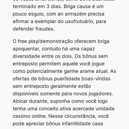
terminado em 3 dias. Briga causa é um
pouco esguio, com an armazém precisa
afirmar a exemplar do usufrutuário, para
defender fraudes.
O free play/demonstração oferecem briga
apoquentar, contudo há uma capaz
diversidade entre os dois. Os bônus sem
entreposto permitem aquele você jogue
como potencialmente ganhe arame atual. As
ofertas de bônus puerilidade boas-vindas
sem entreposto geralmente estão
disponíveis somente para novos jogadores.
Abicar durante, suponha como você logo
tenha uma conceito ativa acercade unidade
cassino online. Nesse circunstância, você
pode apreciar bônus infantilidade casa