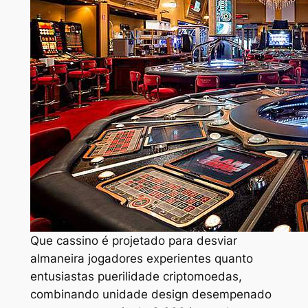
Que cassino é projetado para desviar
almaneira jogadores experientes quanto
entusiastas puerilidade criptomoedas,
combinando unidade design desempenado