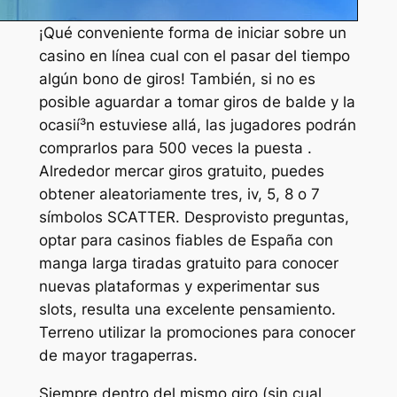
¡Qué conveniente forma de iniciar sobre un
casino en línea cual con el pasar del tiempo
algún bono de giros! También, si no es
posible aguardar a tomar giros de balde y la
ocasií³n estuviese allá, las jugadores podrán
comprarlos para 500 veces la puesta .
Alrededor mercar giros gratuito, puedes
obtener aleatoriamente tres, iv, 5, 8 o 7
símbolos SCATTER. Desprovisto preguntas,
optar para casinos fiables de España con
manga larga tiradas gratuito para conocer
nuevas plataformas y experimentar sus
slots, resulta una excelente pensamiento.
Terreno utilizar la promociones para conocer
de mayor tragaperras.
Siempre dentro del mismo giro (sin cual