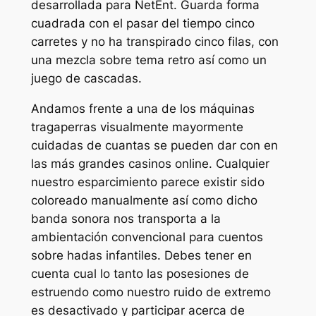
desarrollada para NetEnt. Guarda forma
cuadrada con el pasar del tiempo cinco
carretes y no ha transpirado cinco filas, con
una mezcla sobre tema retro así­ como un
juego de cascadas.
Andamos frente a una de los máquinas
tragaperras visualmente mayormente
cuidadas de cuantas se pueden dar con en
las más grandes casinos online.
Cualquier
nuestro esparcimiento parece existir sido
coloreado manualmente así­ como dicho
banda sonora nos transporta a la
ambientación convencional para cuentos
sobre hadas infantiles. Debes tener en
cuenta cual lo tanto las posesiones de
estruendo como nuestro ruido de extremo
es desactivado y participar acerca de