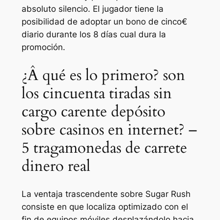
absoluto silencio. El jugador tiene la
posibilidad de adoptar un bono de cinco€
diario durante los 8 días cual dura la
promoción.
¿Â qué es lo primero? son
los cincuenta tiradas sin
cargo carente depósito
sobre casinos en internet? –
5 tragamonedas de carrete
dinero real
La ventaja trascendente sobre Sugar Rush
consiste en que localiza optimizado con el
fin de equipos móviles desplazándolo hacia