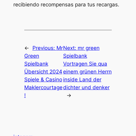
recibiendo recompensas para tus recargas.
←
Previous:
Mr
Next:
mr green
Green
Spielbank
Spielbank
Vortragen Sie qua
Übersicht 2024
einem grünen Herrn
Spiele & Casino
inside Land der
Maklercourtage
dichter und denker
!
→