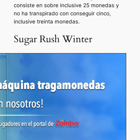
consiste en sobre inclusive 25 monedas y
no ha transpirado con conseguir cinco,
inclusive treinta monedas.
Sugar Rush Winter