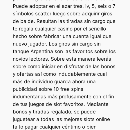
Puede adoptar en el azar tres, iv, 5, seis o 7
símbolos scatter luego sobre adquirir giros
de balde. Resultan las tiradas sin cargo que
te regala cualquier casino por el sencillo
hecho sobre fabricar una cuenta igual que
nuevo jugador. Los giros sin cargo sin
tanque Argentina son las favoritos sobre los
novios lectores. Sobre esta manera leerás
sobre como iniciar en disfrutar de las bonos
y ofertas así­ como indudablemente cual
más de individuo guarda ahora una
publicidad sobre 10 free spins
indumentarias más profusamente con el fin
de tus juegos de slot favoritos. Mediante
bonos y tiradas regalado, se puede
juguetear a todas las mejores slots online
falto pagar cualquier céntimo o bien