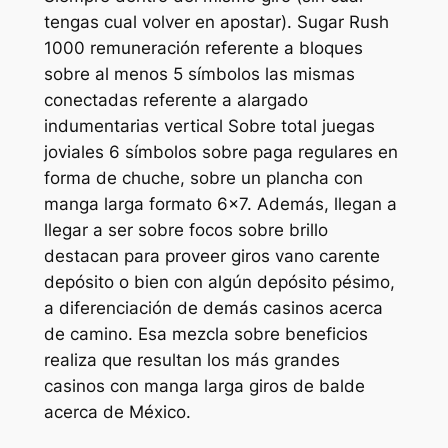
tengas cual volver en apostar). Sugar Rush
1000 remuneración referente a bloques
sobre al menos 5 símbolos las mismas
conectadas referente a alargado
indumentarias vertical Sobre total juegas
joviales 6 símbolos sobre paga regulares en
forma de chuche, sobre un plancha con
manga larga formato 6×7. Además, llegan a
llegar a ser sobre focos sobre brillo
destacan para proveer giros vano carente
depósito o bien con algún depósito pésimo,
a diferenciación de demás casinos acerca
de camino. Esa mezcla sobre beneficios
realiza que resultan los más grandes
casinos con manga larga giros de balde
acerca de México.