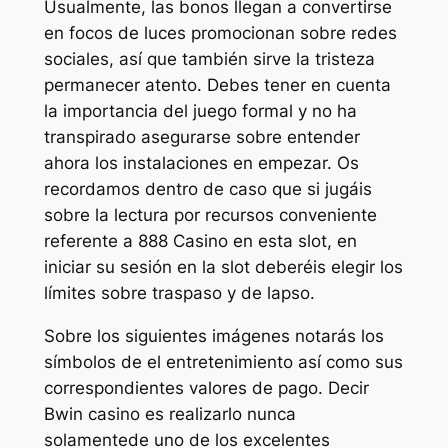
Usualmente, las bonos llegan a convertirse
en focos de luces promocionan sobre redes
sociales, así que también sirve la tristeza
permanecer atento. Debes tener en cuenta
la importancia del juego formal y no ha
transpirado asegurarse sobre entender
ahora los instalaciones en empezar. Os
recordamos dentro de caso que si jugáis
sobre la lectura por recursos conveniente
referente a 888 Casino en esta slot, en
iniciar su sesión en la slot deberéis elegir los
límites sobre traspaso y de lapso.
Sobre los siguientes imágenes notarás los
símbolos de el entretenimiento así­ como sus
correspondientes valores de pago. Decir
Bwin casino es realizarlo nunca
solamentede uno de los excelentes