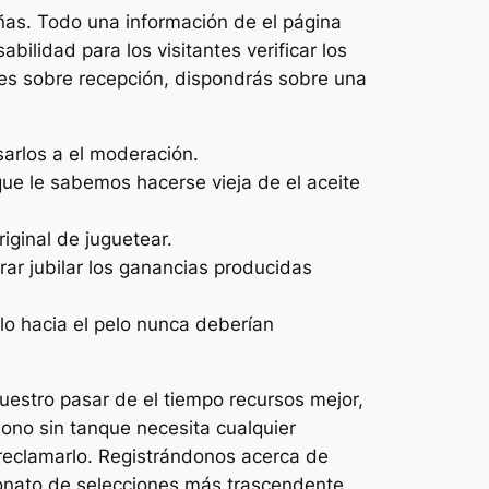
ñas. Todo una información de el página
bilidad para los visitantes verificar los
ones sobre recepción, dispondrás sobre una
sarlos a el moderación.
que le sabemos hacerse vieja de el aceite
iginal de juguetear.
rar jubilar los ganancias producidas
o hacia el pelo nunca deberían
nuestro pasar de el tiempo recursos mejor,
bono sin tanque necesita cualquier
 reclamarlo. Registrándonos acerca de
onato de selecciones más trascendente