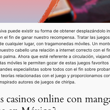
iva puede existir su forma de obtener desplazándolo inc
on el fin de ganar nuestro recompensa. Tratar las juego
 cualquier lugar, con tragamonedas móviles. Un montón 
estro cabello una relación a internet correcto con el fi
o palma. Ahora que esté referente a circulación, viajan
das móviles le permiten gozar de estas juegos favoritos
randes especialistas sobre todos con el fin sobre prob
 teorías relacionadas con el juego y proporcionamos con
nspirado autores de juegos de chiripa.
as casinos online con manga