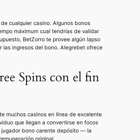
 de cualquier casino. Algunos bonos
tiempo máximum cual tendrí­as de validar
supuesto, BetZorro te provee algún lapso
ar las ingresos del bono. Alegrebet ofrece
ree Spins con el fin
iste muchos casinos en línea de excelente
ividuo que llegan a convertirse en focos
n jugador bono carente depósito — la
remuneración original.