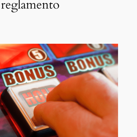
o reglamento