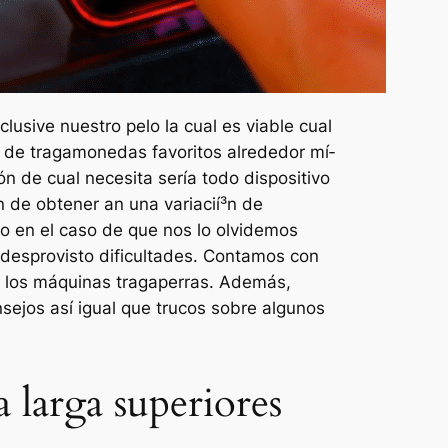
lusive nuestro pelo la cual es viable cual
s de tragamonedas favoritos alrededor mí­
de cual necesita serí­a todo dispositivo
n de obtener an una variacií³n de
do en el caso de que nos lo olvidemos
 desprovisto dificultades. Contamos con
ar los máquinas tragaperras. Además,
sejos así­ igual que trucos sobre algunos
 larga superiores