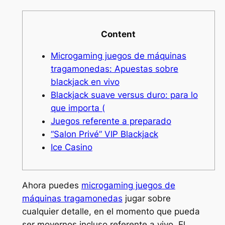
Content
Microgaming juegos de máquinas
tragamonedas: Apuestas sobre
blackjack en vivo
Blackjack suave versus duro: para lo
que importa (
Juegos referente a preparado
“Salon Privé” VIP Blackjack
Ice Casino
Ahora puedes
microgaming juegos de
máquinas tragamonedas
jugar sobre
cualquier detalle, en el momento que pueda
ser movernos incluso referente a vivo. El