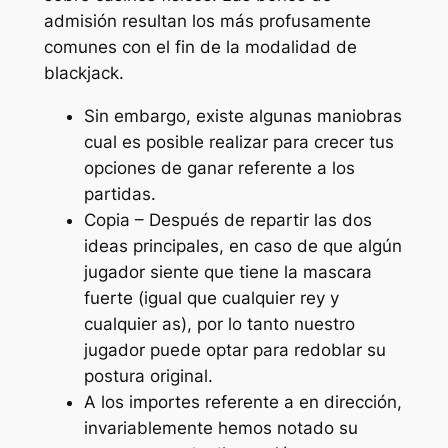
admisión resultan los más profusamente
comunes con el fin de la modalidad de
blackjack.
Sin embargo, existe algunas maniobras
cual es posible realizar para crecer tus
opciones de ganar referente a los
partidas.
Copia – Después de repartir las dos
ideas principales, en caso de que algún
jugador siente que tiene la mascara
fuerte (igual que cualquier rey y
cualquier as), por lo tanto nuestro
jugador puede optar para redoblar su
postura original.
A los importes referente a en dirección,
invariablemente hemos notado su