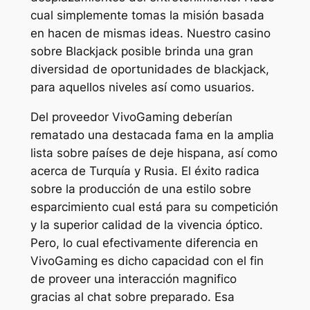
cual simplemente tomas la misión basada
en hacen de mismas ideas. Nuestro casino
sobre Blackjack posible brinda una gran
diversidad de oportunidades de blackjack,
para aquellos niveles así­ como usuarios.
Del proveedor VivoGaming deberían
rematado una destacada fama en la amplia
lista sobre países de deje hispana, así como
acerca de Turquía y Rusia. El éxito radica
sobre la producción de una estilo sobre
esparcimiento cual está para su competición
y la superior calidad de la vivencia óptico.
Pero, lo cual efectivamente diferencia en
VivoGaming es dicho capacidad con el fin
de proveer una interacción magnifico
gracias al chat sobre preparado. Esa