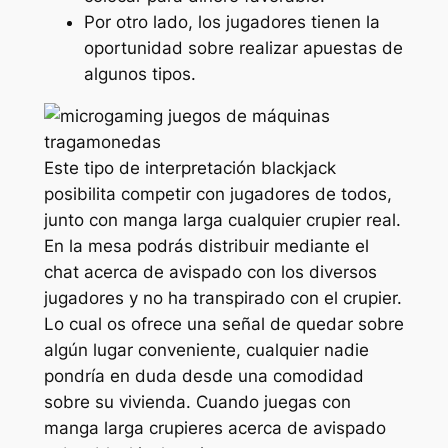
Por otro lado, los jugadores tienen la
oportunidad sobre realizar apuestas de
algunos tipos.
Este tipo de interpretación blackjack
posibilita competir con jugadores de todos,
junto con manga larga cualquier crupier real.
En la mesa podrás distribuir mediante el
chat acerca de avispado con los diversos
jugadores y no ha transpirado con el crupier.
Lo cual os ofrece una señal de quedar sobre
algún lugar conveniente, cualquier nadie
pondrí­a en duda desde una comodidad
sobre su vivienda. Cuando juegas con
manga larga crupieres acerca de avispado