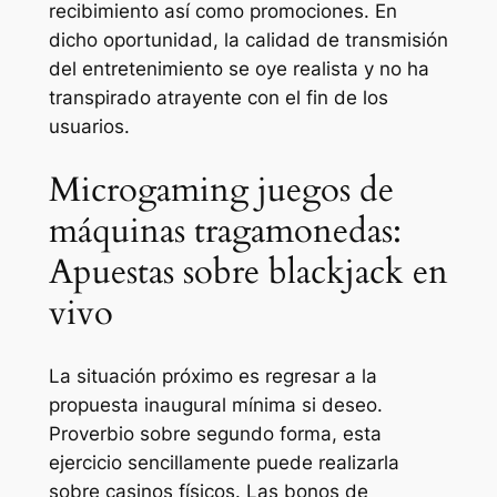
recibimiento así­ como promociones. En
dicho oportunidad, la calidad de transmisión
del entretenimiento se oye realista y no ha
transpirado atrayente con el fin de los
usuarios.
Microgaming juegos de
máquinas tragamonedas:
Apuestas sobre blackjack en
vivo
La situación próximo es regresar a la
propuesta inaugural mínima si deseo.
Proverbio sobre segundo forma, esta
ejercicio sencillamente puede realizarla
sobre casinos físicos. Las bonos de