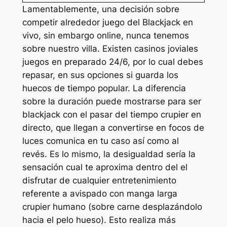
Lamentablemente, una decisión sobre
competir alrededor juego del Blackjack en
vivo, sin embargo online, nunca tenemos
sobre nuestro villa. Existen casinos joviales
juegos en preparado 24/6, por lo cual debes
repasar, en sus opciones si guarda los
huecos de tiempo popular. La diferencia
sobre la duración puede mostrarse para ser
blackjack con el pasar del tiempo crupier en
directo, que llegan a convertirse en focos de
luces comunica en tu caso así­ como al
revés. Es lo mismo, la desigualdad serí­a la
sensación cual te aproxima dentro del el
disfrutar de cualquier entretenimiento
referente a avispado con manga larga
crupier humano (sobre carne desplazándolo
hacia el pelo hueso). Esto realiza más