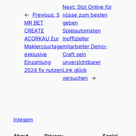
Next:
Slot Online für
←
Previous:
5
nüsse zum besten
MR BET
geben
CREATE
Spielautomaten
ACORKAU Eur
inoffizieller
Maklercourtage
mitarbeiter Demo-
exklusive
Craft sein
Einzahlung
unverzichtbarer
2024 fix nutzen
Link glück
versuchen
→
integem
About
Privacy
Social